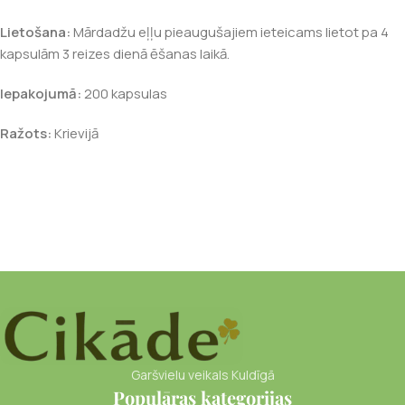
Lietošana:
Mārdadžu eļļu pieaugušajiem ieteicams lietot pa 4
kapsulām 3 reizes dienā ēšanas laikā.
Iepakojumā:
200 kapsulas
Ražots:
Krievijā
Garšvielu veikals Kuldīgā
Populāras kategorijas