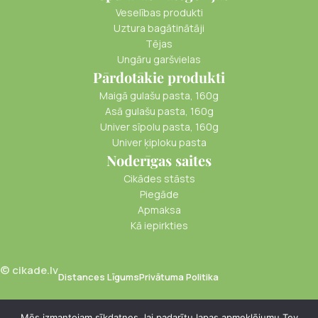
Veselības produkti
Uztura bagātinātāji
Tējas
Ungāru garšvielas
Pārdotākie produkti
Maigā gulašu pasta, 160g
Asā gulašu pasta, 160g
Univer sīpolu pasta, 160g
Univer ķiploku pasta
Noderīgas saites
Cikādes stāsts
Piegāde
Apmaksa
Kā iepirkties
© cikade.lv
Distances Līgums
Privātuma Politika
Mēs izmantojam sīkdatnes, lai padarītu lapas apmeklējumu Tev