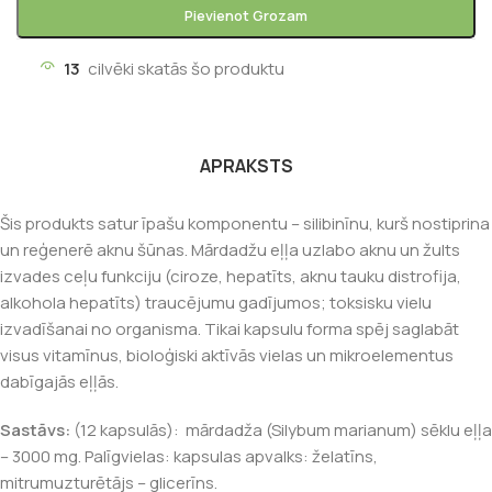
Pievienot Grozam
13
cilvēki skatās šo produktu
APRAKSTS
Šis produkts satur īpašu komponentu – silibinīnu, kurš nostiprina
un reģenerē aknu šūnas. Mārdadžu eļļa uzlabo aknu un žults
izvades ceļu funkciju (ciroze, hepatīts, aknu tauku distrofija,
alkohola hepatīts) traucējumu gadījumos; toksisku vielu
izvadīšanai no organisma. Tikai kapsulu forma spēj saglabāt
visus vitamīnus, bioloģiski aktīvās vielas un mikroelementus
dabīgajās eļļās.
Sastāvs:
(12 kapsulās): mārdadža (Silybum marianum) sēklu eļļa
– 3000 mg. Palīgvielas: kapsulas apvalks: želatīns,
mitrumuzturētājs – glicerīns.