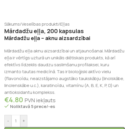
Sākums
/
Veselības produkti
/
Eļļas
Mārdadžu eļļa, 200 kapsulas
Mārdadžu eļļa – aknu aizsardzībai
Mārdadžu eļļa aknu aizsardzībai un atjaunošanai. Mārdadžu
eļļa ir vērtīgs uzturā un unikāls diētiskais produkts, kā arī
efektīvs līdzeklis daudzu saslimšanu profilaksei, kuru
izmanto tautas medicīnā. Tas ir bioloģiski aktīvo vielu
(flavonoīdu, neaizstājamo augstāko taukskābju (linolskābe,
linolenskābe u.c.), karatinoīdu, vitamīnu (А, В, Е, К, P, D) un
antioksidantu komplekss.
€
4.80
PVN iekļauts
Noliktavā 5 prece/-es
-
+