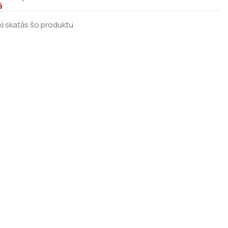
ā
ki skatās šo produktu