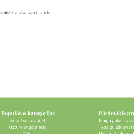
abilizētājs kalcija hlorīds.
Populāras kategorijas
Pārdotākie pr
Veselības produkti
Maigā gulašu pas
Uztura bagātinātāji
Asā gulašu past
Tējas
Univer sīpolu pas