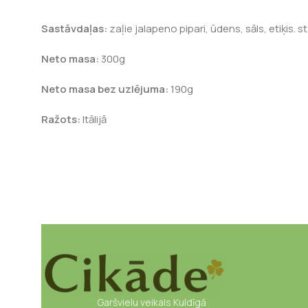
Sastāvdaļas:
zaļie jalapeno pipari, ūdens, sāls, etiķis. st
Neto masa:
300g
Neto masa bez uzlējuma:
190g
Ražots:
Itālijā
Garšvielu veikals Kuldīgā