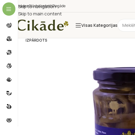
Cikādes Stāsts
Skip to navigation
Kontakti
Piegāde
Skip to main content
Visas Kategorijas
IZPĀRDOTS