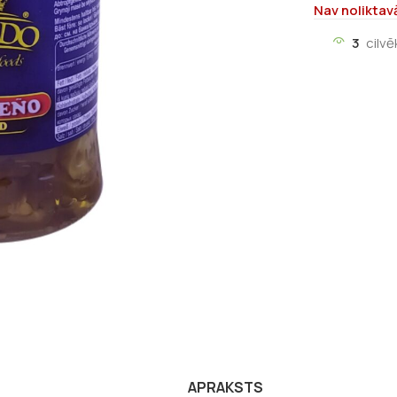
Nav noliktav
3
cilvē
APRAKSTS