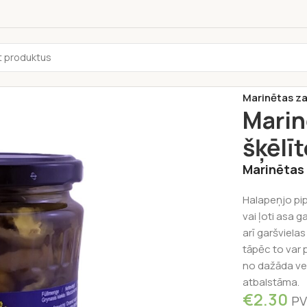
Sākums
/
Pārti
Marinētas za
Marin
šķēlī
Marinētas 
Halapeņjo pipa
vai ļoti asa g
arī garšviela
tāpēc to var
no dažāda vei
atbalstāma.
€
2.30
PV