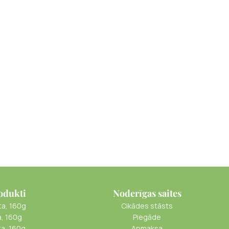
odukti
Noderīgas saites
ta, 160g
Cikādes stāsts
a, 160g
Piegāde
ta, 160g
Apmaksa