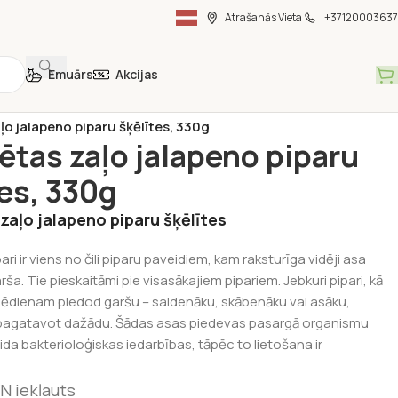
Atrašanās Vieta
+37120003637
Emuārs
Akcijas
ka
/
Konservēti produkti
/
ļo jalapeno piparu šķēlītes, 330g
ētas zaļo jalapeno piparu
tes, 330g
zaļo jalapeno piparu šķēlītes
ri ir viens no čili piparu paveidiem, kam raksturīga vidēji asa
arša. Tie pieskaitāmi pie visasākajiem pipariem. Jebkuri pipari, kā
s ēdienam piedod garšu – saldenāku, skābenāku vai asāku,
 pagatavot dažādu. Šādas asas piedevas pasargā organismu
da bakterioloģiskas iedarbības, tāpēc to lietošana ir
N iekļauts