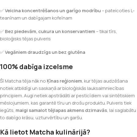
✅
Veicina koncentrēšanos un garīgo modrību
– pateicoties L-
teanīnam un dabīgajam kofeīnam
✅
Bez piedevām, cukura un konservantiem
– tikai tīrs,
bioloģisks tējas pulveris
✅
Vegāniem draudzīgs un bez glutēna
100% dabīga izcelsme
Šī Matcha tēja nāk no
Ķīnas reģioniem
, kur tējas audzēšana
notiek atbildīgi un saskaņā ar bioloģiskās lauksaimniecības
principiem. Augi netiek apstrādāti ar pesticīdiem vai sintētiskiem
mēslojumiem, kas garantē tīru un drošu produktu. Pulveris tiek
iegūts,
maigi samalot tējlapas akmens dzirnavās
, lai saglabātu
to dabīgo krāsu, uzturvērtību un garšu.
Kā lietot Matcha kulinārijā?