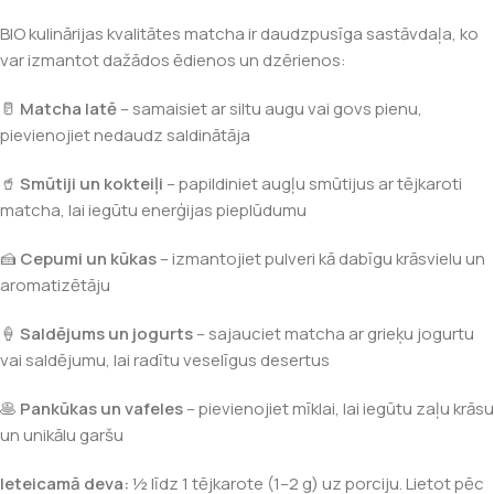
BIO kulinārijas kvalitātes matcha ir daudzpusīga sastāvdaļa, ko
var izmantot dažādos ēdienos un dzērienos:
🥛
Matcha latē
– samaisiet ar siltu augu vai govs pienu,
pievienojiet nedaudz saldinātāja
🥤
Smūtiji un kokteiļi
– papildiniet augļu smūtijus ar tējkaroti
matcha, lai iegūtu enerģijas pieplūdumu
🍰
Cepumi un kūkas
– izmantojiet pulveri kā dabīgu krāsvielu un
aromatizētāju
🍦
Saldējums un jogurts
– sajauciet matcha ar grieķu jogurtu
vai saldējumu, lai radītu veselīgus desertus
🥞
Pankūkas un vafeles
– pievienojiet mīklai, lai iegūtu zaļu krāsu
un unikālu garšu
Ieteicamā deva:
½ līdz 1 tējkarote (1–2 g) uz porciju. Lietot pēc