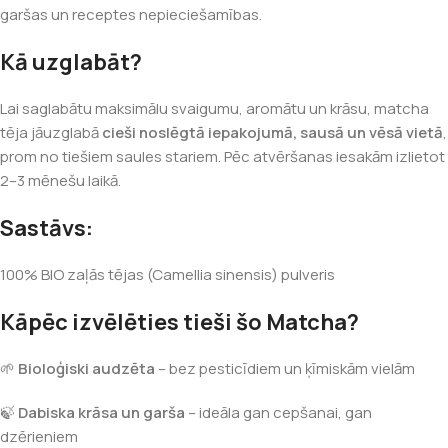
garšas un receptes nepieciešamības.
Kā uzglabāt?
Lai saglabātu maksimālu svaigumu, aromātu un krāsu, matcha
tēja jāuzglabā
cieši noslēgtā iepakojumā, sausā un vēsā vietā
,
prom no tiešiem saules stariem. Pēc atvēršanas iesakām izlietot
2–3 mēnešu laikā.
Sastāvs:
100% BIO zaļās tējas (Camellia sinensis) pulveris
Kāpēc izvēlēties tieši šo Matcha?
🌱
Bioloģiski audzēta
– bez pesticīdiem un ķīmiskām vielām
🍃
Dabiska krāsa un garša
– ideāla gan cepšanai, gan
dzērieniem