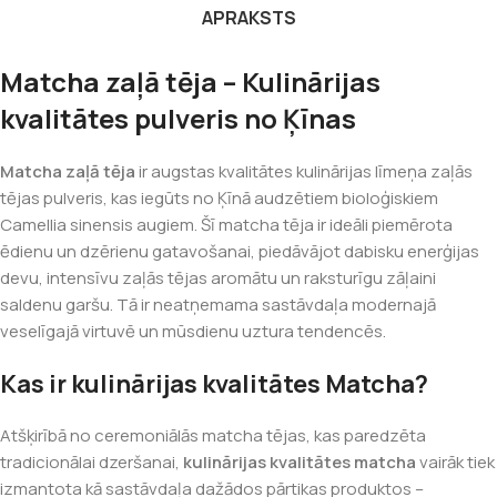
APRAKSTS
Matcha zaļā tēja – Kulinārijas
kvalitātes pulveris no Ķīnas
Matcha zaļā tēja
ir augstas kvalitātes kulinārijas līmeņa zaļās
tējas pulveris, kas iegūts no Ķīnā audzētiem bioloģiskiem
Camellia sinensis augiem. Šī matcha tēja ir ideāli piemērota
ēdienu un dzērienu gatavošanai, piedāvājot dabisku enerģijas
devu, intensīvu zaļās tējas aromātu un raksturīgu zāļaini
saldenu garšu. Tā ir neatņemama sastāvdaļa modernajā
veselīgajā virtuvē un mūsdienu uztura tendencēs.
Kas ir kulinārijas kvalitātes Matcha?
Atšķirībā no ceremoniālās matcha tējas, kas paredzēta
tradicionālai dzeršanai,
kulinārijas kvalitātes matcha
vairāk tiek
izmantota kā sastāvdaļa dažādos pārtikas produktos –