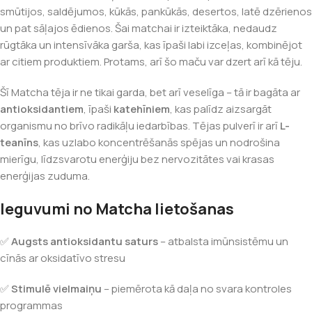
smūtijos, saldējumos, kūkās, pankūkās, desertos, latē dzērienos
un pat sāļajos ēdienos. Šai matchai ir izteiktāka, nedaudz
rūgtāka un intensīvāka garša, kas īpaši labi izceļas, kombinējot
ar citiem produktiem. Protams, arī šo maču var dzert arī kā tēju.
Šī Matcha tēja ir ne tikai garda, bet arī veselīga – tā ir bagāta ar
antioksidantiem
, īpaši
katehīniem
, kas palīdz aizsargāt
organismu no brīvo radikāļu iedarbības. Tējas pulverī ir arī
L-
teanīns
, kas uzlabo koncentrēšanās spējas un nodrošina
mierīgu, līdzsvarotu enerģiju bez nervozitātes vai krasas
enerģijas zuduma.
Ieguvumi no Matcha lietošanas
✅
Augsts antioksidantu saturs
– atbalsta imūnsistēmu un
cīnās ar oksidatīvo stresu
✅
Stimulē vielmaiņu
– piemērota kā daļa no svara kontroles
programmas