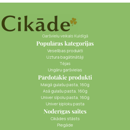
Garšvielu veikals Kuldīgā
Populāras kategorijas
Veselības produkti
Uztura bagātinātāji
Tējas
Ungāru garšvielas
Pārdotākie produkti
Maigā gulašu pasta, 160g
Asā gulašu pasta, 160g
Univer sīpolu pasta, 160g
Univer ķiploku pasta
Noderīgas saites
Cikādes stāsts
Piegāde