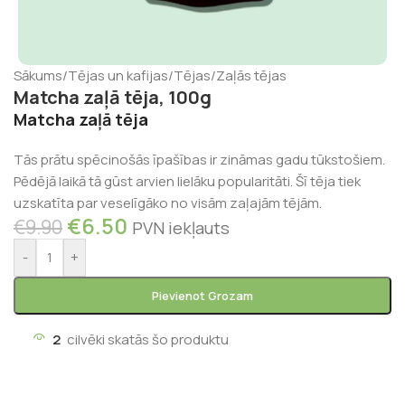
Sākums
/
Tējas un kafijas
/
Tējas
/
Zaļās tējas
Matcha zaļā tēja, 100g
Matcha zaļā tēja
Tās prātu spēcinošās īpašības ir zināmas gadu tūkstošiem.
Pēdējā laikā tā gūst arvien lielāku popularitāti. Šī tēja tiek
uzskatīta par veselīgāko no visām zaļajām tējām.
€
6.50
€
9.90
PVN iekļauts
-
+
Pievienot Grozam
2
cilvēki skatās šo produktu