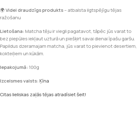
🌍
Videi draudzīgs produkts
– atbalsta ilgtspējīgu tējas
ražošanu
Lietošana:
Matcha tēju ir viegli pagatavot, tāpēc jūs varat to
bez piepūles iekļaut uzturā un piešķirt savai dienai īpašu garšu.
Papildus dzeramajam matcha, jūs varat to pievienot desertiem,
kokteiļiem un kūkām.
Iepakojumā:
100g
Izcelsmes valsts:
Ķīna
Citas lieliskas zaļās tējas atradīsiet šeit!