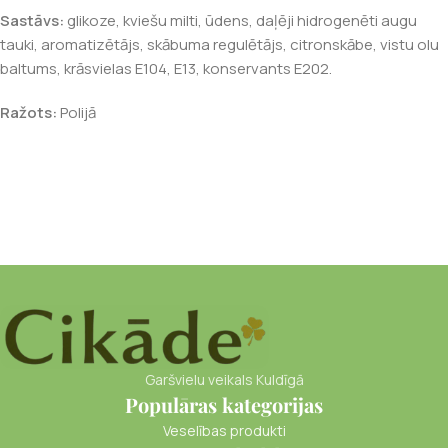
Sastāvs:
glikoze, kviešu milti, ūdens, daļēji hidrogenēti augu
tauki, aromatizētājs, skābuma regulētājs, citronskābe, vistu olu
baltums, krāsvielas E104, E13, konservants E202.
Ražots:
Polijā
Garšvielu veikals Kuldīgā
Populāras kategorijas
Veselības produkti