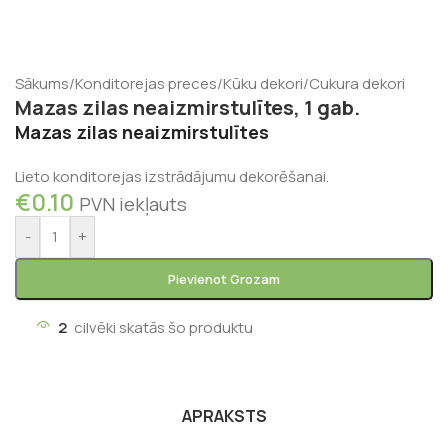
Sākums
/
Konditorejas preces
/
Kūku dekori
/
Cukura dekori
Mazas zilas neaizmirstulītes, 1 gab.
Mazas zilas neaizmirstulītes
Lieto konditorejas izstrādājumu dekorēšanai.
€
0.10
PVN iekļauts
-
+
Pievienot Grozam
2
cilvēki skatās šo produktu
APRAKSTS