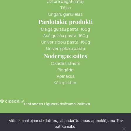
Uztura bagātinātāji
Tējas
Ungāru garšvielas
Pārdotākie produkti
Maigā gulašu pasta, 160g
Asā gulašu pasta, 160g
Univer sīpolu pasta, 160g
Univer ķiploku pasta
Noderīgas saites
Cikādes stāsts
Piegāde
Apmaksa
Kā iepirkties
© cikade.lv
Distances Līgums
Privātuma Politika
Mēs izmantojam sīkdatnes, lai padarītu lapas apmeklējumu Tev
patīkamāku.
€
0.10
Mazas zilas