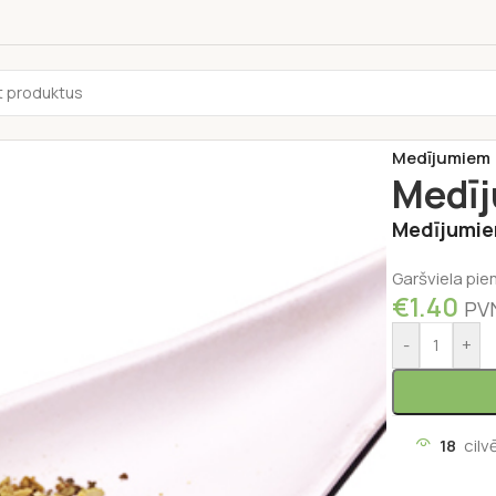
Sākums
/
Garš
Medījumiem (
Medīj
Medījumie
Garšviela piem
€
1.40
PVN
-
+
18
cilv