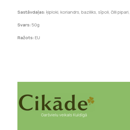
Sastāvdaļas:
ķiploki, koriandrs, baziliks, sīpoli, čilli pip
Svars:
50g
Ražots:
EU
Garšvielu veikals Kuldīgā