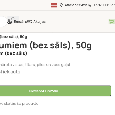
Atrašanās Vieta
+37120003637
Emuārs
Akcijas
vielas
/
Garšaugu maisījumi gaļas ēdieniem
/
bez sāls), 50g
umiem (bez sāls), 50g
m (bez sāls)
ērota vistas, tītara, pīles un zoss gaļai.
 iekļauts
Pievienot Grozam
ēki skatās šo produktu