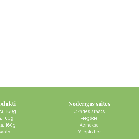
odukti
Noderīgas saites
ta, 160g
Cikādes stāsts
a, 160g
Piegāde
ta, 160g
Apmaksa
pasta
Kā iepirkties