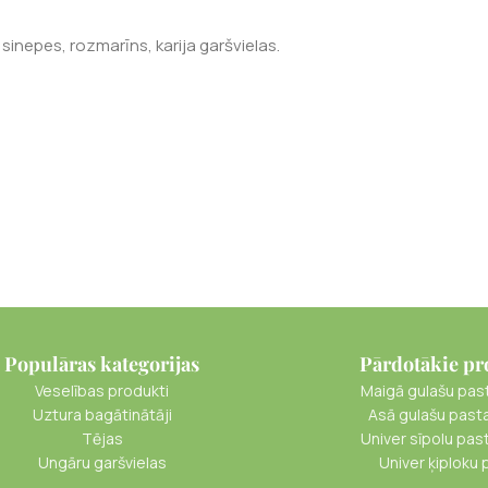
ari, sinepes, rozmarīns, karija garšvielas.
Populāras kategorijas
Pārdotākie pr
Veselības produkti
Maigā gulašu pas
Uztura bagātinātāji
Asā gulašu past
Tējas
Univer sīpolu pas
Ungāru garšvielas
Univer ķiploku 