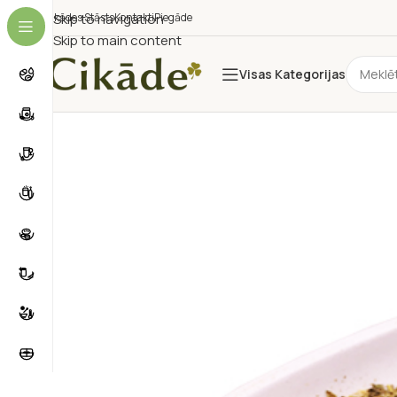
Cikādes Stāsts
Skip to navigation
Kontakti
Piegāde
Skip to main content
Visas Kategorijas