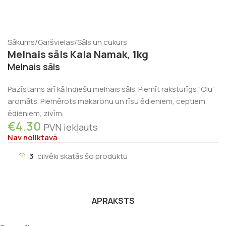
Sākums
/
Garšvielas
/
Sāls un cukurs
Melnais sāls Kala Namak, 1kg
Melnais sāls
Pazīstams arī kā Indiešu melnais sāls. Piemīt raksturīgs “Olu”
aromāts. Piemērots makaronu un rīsu ēdieniem, ceptiem
ēdieniem, zivīm.
€
4.30
PVN iekļauts
Nav noliktavā
3
cilvēki skatās šo produktu
APRAKSTS