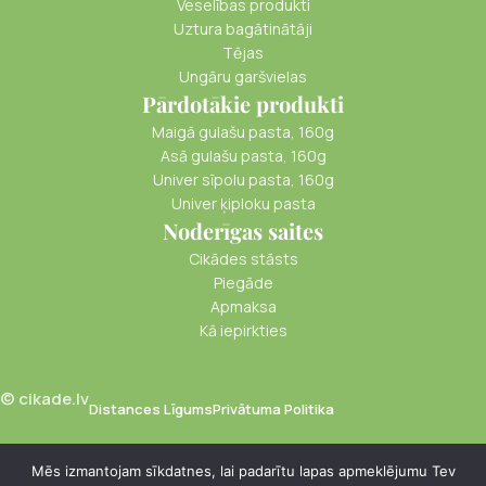
Veselības produkti
Uztura bagātinātāji
Tējas
Ungāru garšvielas
Pārdotākie produkti
Maigā gulašu pasta, 160g
Asā gulašu pasta, 160g
Univer sīpolu pasta, 160g
Univer ķiploku pasta
Noderīgas saites
Cikādes stāsts
Piegāde
Apmaksa
Kā iepirkties
© cikade.lv
Distances Līgums
Privātuma Politika
Mēs izmantojam sīkdatnes, lai padarītu lapas apmeklējumu Tev