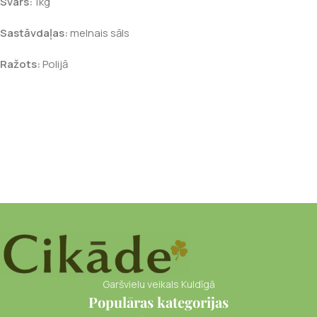
Svars:
1kg
Sastāvdaļas:
melnais sāls
Ražots:
Polijā
Garšvielu veikals Kuldīgā
Populāras kategorijas