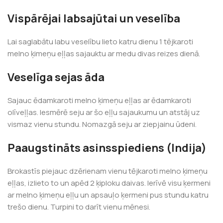
Vispārējai labsajūtai un veselība
Lai saglabātu labu veselību lieto katru dienu 1 tējkaroti
melno ķimeņu eļļas sajauktu ar medu divas reizes dienā.
Veselīga sejas āda
Sajauc ēdamkaroti melno ķimeņu eļļas ar ēdamkaroti
olīveļļas. Iesmērē seju ar šo eļļu sajaukumu un atstāj uz
vismaz vienu stundu. Nomazgā seju ar ziepjainu ūdeni.
Paaugstināts asinsspiediens (Indija)
Brokastīs piejauc dzērienam vienu tējkaroti melno ķimeņu
eļļas, izlieto to un apēd 2 ķiploku daivas. Ierīvē visu ķermeni
ar melno ķimeņu eļļu un apsauļo ķermeni pus stundu katru
trešo dienu. Turpini to darīt vienu mēnesi.