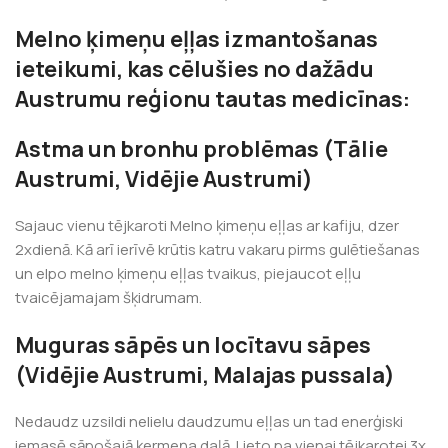
Melno ķimeņu eļļas izmantošanas
ieteikumi, kas cēlušies no dažādu
Austrumu reģionu tautas medicīnas:
Astma un bronhu problēmas (Tālie
Austrumi, Vidējie Austrumi)
Sajauc vienu tējkaroti Melno ķimeņu eļļas ar kafiju, dzer
2xdienā. Kā arī ierīvē krūtis katru vakaru pirms gulētiešanas
un elpo melno ķimeņu eļļas tvaikus, piejaucot eļļu
tvaicējamajam šķidrumam.
Muguras sāpēs un locītavu sāpes
(Vidējie Austrumi, Malajas pussala)
Nedaudz uzsildi nelielu daudzumu eļļas un tad enerģiski
iemasē sāpošajā ķermeņa daļā. Lieto pa vienai tējkarotei 3x