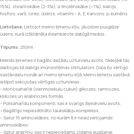
15%), stearīnskābe (2-3%), α-linolēnskābe (<1%), kalcijs,
fosfors, varš, cinks, dzelzs, vitamīni – A, E. Karvons, p-kumēns
Lietošana:
Lietojot melno ķimeņu eļļu, jāuzdzer pusglāze
ūdens, kurā izšķīdināta ēdamkarote dabīgā medus.
Tilpums:
250ml
Melnās ķimenes ir bagāts dažādu uzturvielu avots, tādejādi tās
darbojas kā dabīgs imūnsistēmas stimulators. Daļa šo vērtīgo
sastāvdaļu nonāk arī melno ķimeņu eļļā. Melno ķimeņu sastāvā
ietilpst sekojošas vērtīgas uzturvielas:
– Monosaharīdi (vienmolekulu cukuri) glikozes, ramnozes,
ksilozes un arabinozes formās;
– Polisaharīdu komponenti, kas ir svarīgs šķiedrvielu avots;
– Bagātīgs nepiesātināto taukskābju komplekss;
– Satur 15 aminoskābes, no kurām 8 ir neaizvietojamās
aminoskābes;
– Satur arginīnu, kas ir nepieciešams zīdaiņa augšanai;