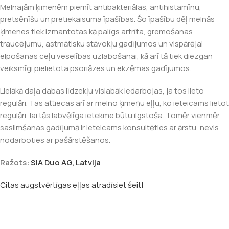
Melnajām ķimenēm piemīt antibakteriālas, antihistamīnu,
pretsēnīšu un pretiekaisuma īpašības. Šo īpašību dēļ melnās
ķimenes tiek izmantotas kā palīgs artrīta, gremošanas
traucējumu, astmātisku stāvokļu gadījumos un vispārējai
elpošanas ceļu veselības uzlabošanai, kā arī tā tiek diezgan
veiksmīgi pielietota psoriāzes un ekzēmas gadījumos.
Lielākā daļa dabas līdzekļu vislabāk iedarbojas, ja tos lieto
regulāri. Tas attiecas arī ar melno ķimeņu eļļu, ko ieteicams lietot
regulāri, lai tās labvēlīga ietekme būtu ilgstoša. Tomēr vienmēr
saslimšanas gadījumā ir ieteicams konsultēties ar ārstu, nevis
nodarboties ar pašārstēšanos.
Ražots:
SIA Duo AG, Latvija
Citas augstvērtīgas eļļas atradīsiet šeit!