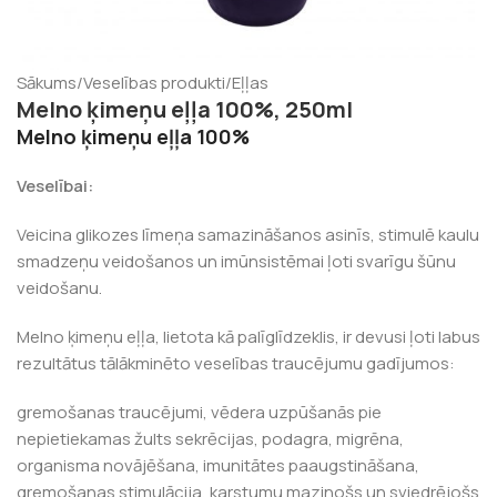
Sākums
/
Veselības produkti
/
Eļļas
Melno ķimeņu eļļa 100%, 250ml
Melno ķimeņu eļļa 100%
Veselībai:
Veicina glikozes līmeņa samazināšanos asinīs, stimulē kaulu
smadzeņu veidošanos un imūnsistēmai ļoti svarīgu šūnu
veidošanu.
Melno ķimeņu eļļa, lietota kā palīglīdzeklis, ir devusi ļoti labus
rezultātus tālākminēto veselības traucējumu gadījumos:
gremošanas traucējumi, vēdera uzpūšanās pie
nepietiekamas žults sekrēcijas, podagra, migrēna,
organisma novājēšana, imunitātes paaugstināšana,
gremošanas stimulācija, karstumu mazinošs un sviedrējošs