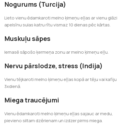
Nogurums (Turcija)
Lieto vienu ēdamkaroti melno ķimeņu eļļas ar vienu glāzi
apelsīnu sulas katru rītu vismaz 10 dienas pēc kārtas.
Muskuļu sāpes
Iemasē sāpošo ķermeņa zonu ar melno ķimeņu eļļu.
Nervu pārslodze, stress (Indija)
Vienu tējkaroti melno ķimeņu eļļas kopā ar tēju vai kafiju
3xdienā.
Miega traucējumi
Vienu ēdamkaroti melno ķimeņu eļļas sajauc ar medu,
pievieno siltam dzērienam un izdzer pirms miega.