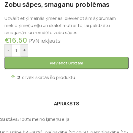
Zobu sāpes, smaganu problēmas
Uzvārīt etiķī melnās ķimenes, pievienot šim šķidrumam
melno ķimeņu eļļu un skalot muti ar to, lai palīdzētu
smaganām un remdētu zobu sāpes.
€
16.50
PVN iekļauts
-
+
Pievienot Grozam
2
cilvēki skatās šo produktu
APRAKSTS
Sastāvs:
100% melno ķimeņu eļļa
Linolskābe (55-60%), oleīnskābe (20-25%), palmitīnskābe (10-