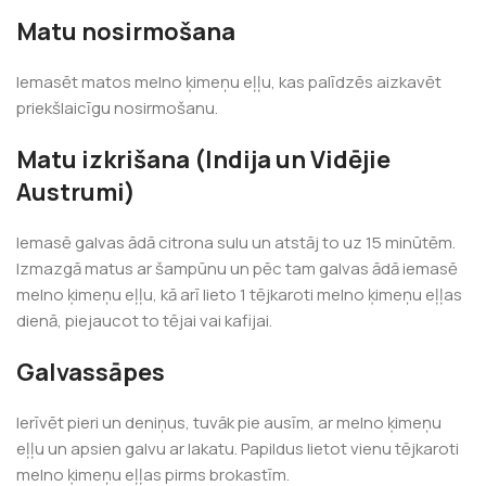
Matu nosirmošana
Iemasēt matos melno ķimeņu eļļu, kas palīdzēs aizkavēt
priekšlaicīgu nosirmošanu.
Matu izkrišana (Indija un Vidējie
Austrumi)
Iemasē galvas ādā citrona sulu un atstāj to uz 15 minūtēm.
Izmazgā matus ar šampūnu un pēc tam galvas ādā iemasē
melno ķimeņu eļļu, kā arī lieto 1 tējkaroti melno ķimeņu eļļas
dienā, piejaucot to tējai vai kafijai.
Galvassāpes
Ierīvēt pieri un deniņus, tuvāk pie ausīm, ar melno ķimeņu
eļļu un apsien galvu ar lakatu. Papildus lietot vienu tējkaroti
melno ķimeņu eļļas pirms brokastīm.