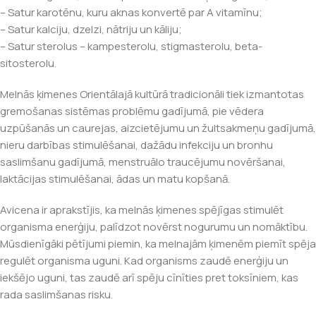
– Satur karotēnu, kuru aknas konvertē par A vitamīnu;
– Satur kalciju, dzelzi, nātriju un kāliju;
– Satur sterolus – kampesterolu, stigmasterolu, beta-
sitosterolu.
Melnās ķimenes Orientālajā kultūrā tradicionāli tiek izmantotas
gremošanas sistēmas problēmu gadījumā, pie vēdera
uzpūšanās un caurejas, aizcietējumu un žultsakmeņu gadījumā,
nieru darbības stimulēšanai, dažādu infekciju un bronhu
saslimšanu gadījumā, menstruālo traucējumu novēršanai,
laktācijas stimulēšanai, ādas un matu kopšanā.
Avicena ir aprakstījis, ka melnās ķimenes spējīgas stimulēt
organisma enerģiju, palīdzot novērst nogurumu un nomāktību.
Mūsdienīgāki pētījumi piemin, ka melnajām ķimenēm piemīt spēja
regulēt organisma uguni. Kad organisms zaudē enerģiju un
iekšējo uguni, tas zaudē arī spēju cīnīties pret toksīniem, kas
rada saslimšanas risku.