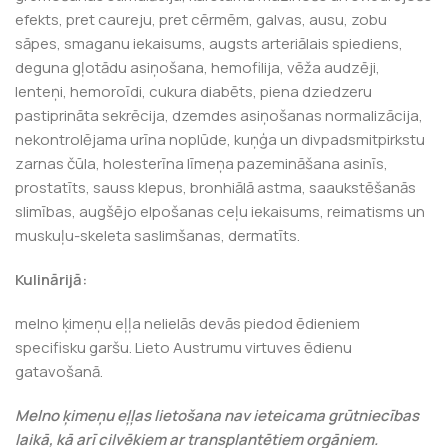
efekts, pret caureju, pret cērmēm, galvas, ausu, zobu
sāpes, smaganu iekaisums, augsts arteriālais spiediens,
deguna gļotādu asiņošana, hemofilija, vēža audzēji,
lenteņi, hemoroīdi, cukura diabēts, piena dziedzeru
pastiprināta sekrēcija, dzemdes asiņošanas normalizācija,
nekontrolējama urīna noplūde, kuņģa un divpadsmitpirkstu
zarnas čūla, holesterīna līmeņa pazemināšana asinīs,
prostatīts, sauss klepus, bronhiālā astma, saaukstēšanās
slimības, augšējo elpošanas ceļu iekaisums, reimatisms un
muskuļu-skeleta saslimšanas, dermatīts.
Kulinārijā:
melno ķimeņu eļļa nelielās devās piedod ēdieniem
specifisku garšu. Lieto Austrumu virtuves ēdienu
gatavošanā.
Melno ķimeņu eļļas lietošana nav ieteicama grūtniecības
laikā, kā arī cilvēkiem ar transplantētiem orgāniem.