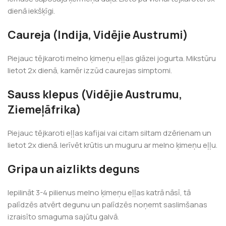
dienā iekšķīgi.
Caureja (Indija, Vidējie Austrumi)
Piejauc tējkaroti melno ķimeņu eļļas glāzei jogurta. Mikstūru
lietot 2x dienā, kamēr izzūd caurejas simptomi.
Sauss klepus (Vidējie Austrumu,
Ziemeļāfrika)
Piejauc tējkaroti eļļas kafijai vai citam siltam dzērienam un
lietot 2x dienā. Ierīvēt krūtis un muguru ar melno ķimeņu eļļu.
Gripa un aizlikts deguns
Iepilināt 3-4 pilienus melno ķimeņu eļļas katrā nāsī, tā
palīdzēs atvērt degunu un palīdzēs noņemt saslimšanas
izraisīto smaguma sajūtu galvā.