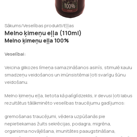
Sākums
/
Veselības produkti
/
Eļļas
Melno ķimeņu eļļa (110ml)
Melno ķimeņu eļļa 100%
Veselībai:
Veicina glikozes līmeņa samazināšanos asinīs, stimulē kaulu
smadzeņu veidošanos un imūnsistēmai ļoti svarīgu šūnu
veidošanu.
Melno ķimeņu eļļa, lietota kā palīglīdzeklis, ir devusi ļoti labus
rezultātus tālākminēto veselības traucējumu gadījumos:
gremošanas traucējumi, vēdera uzpūšanās pie
nepietiekamas žults sekrēcijas, podagra, migrēna,
organisma novājēšana, imunitātes paaugstināšana,