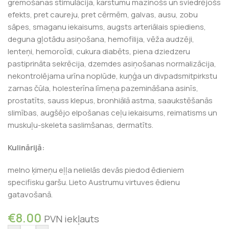
gremošanas stimulācija, karstumu mazinošs un sviedrējošs
efekts, pret caureju, pret cērmēm, galvas, ausu, zobu
sāpes, smaganu iekaisums, augsts arteriālais spiediens,
deguna gļotādu asiņošana, hemofilija, vēža audzēji,
lenteņi, hemoroīdi, cukura diabēts, piena dziedzeru
pastiprināta sekrēcija, dzemdes asiņošanas normalizācija,
nekontrolējama urīna noplūde, kuņģa un divpadsmitpirkstu
zarnas čūla, holesterīna līmeņa pazemināšana asinīs,
prostatīts, sauss klepus, bronhiālā astma, saaukstēšanās
slimības, augšējo elpošanas ceļu iekaisums, reimatisms un
muskuļu-skeleta saslimšanas, dermatīts.
Kulinārijā:
melno ķimeņu eļļa nelielās devās piedod ēdieniem
specifisku garšu. Lieto Austrumu virtuves ēdienu
gatavošanā.
€
8.00
PVN iekļauts