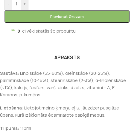
-
+
Pievienot Grozam
8
cilvēki skatās šo produktu
APRAKSTS
Sastāvs:
Linolskābe (55-60%), oleīnskābe (20-25%),
palmitīnskābe (10-15%), stearīnskābe (2-3%), α-linolēnskābe
(<1%), kalcijs, fosfors, varš, cinks, dzelzs, vitamīni – A, E.
Karvons, p-kumēns.
Lietošana:
Lietojot melno ķimeņu eļļu, jāuzdzer pusglāze
ūdens, kurā izšķīdināta ēdamkarote dabīgā medus.
Tilpums:
110ml