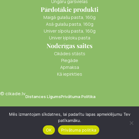
Ungāru garšvielas
Pārdotākie produkti
Maigā gulašu pasta, 160g
Asā gulašu pasta, 160g
Univer sīpolu pasta, 160g
Univer ķiploku pasta
Noderīgas saites
Cikādes stāsts
Piegāde
Apmaksa
Kā iepirkties
© cikade.lv
Distances Līgums
Privātuma Politika
Mēs izmantojam sīkdatnes, lai padarītu lapas apmeklējumu Tev
patīkamāku.
€
8.00
Melno
-
+
ķimeņu eļļa
Pievienot Groz
PVN
OK
Privātuma politika
(110ml)
Menu
Cart
iekļauts