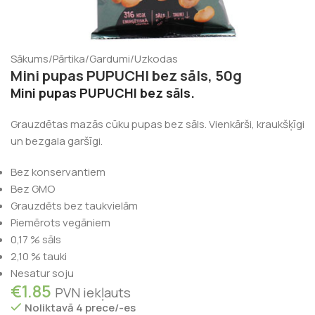
Sākums
/
Pārtika
/
Gardumi
/
Uzkodas
Mini pupas PUPUCHI bez sāls, 50g
Mini pupas PUPUCHI bez sāls.
Grauzdētas mazās cūku pupas bez sāls. Vienkārši, kraukšķīgi
un bezgala garšīgi.
Bez konservantiem
Bez GMO
Grauzdēts bez taukvielām
Piemērots vegāniem
0,17 % sāls
2,10 % tauki
Nesatur soju
€
1.85
PVN iekļauts
Noliktavā 4 prece/-es