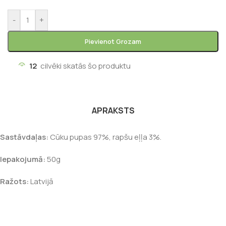
-
+
Pievienot Grozam
12
cilvēki skatās šo produktu
APRAKSTS
Sastāvdaļas:
Cūku pupas 97%, rapšu eļļa 3%.
Iepakojumā:
50g
Ražots:
Latvijā