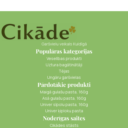
Garšvielu veikals Kuldīgā
Populāras kategorijas
Veselības produkti
Uztura bagātinātāji
Tējas
Ungāru garšvielas
Pārdotākie produkti
Maigā gulašu pasta, 160g
Asā gulašu pasta, 160g
Univer sīpolu pasta, 160g
Univer ķiploku pasta
Noderīgas saites
Cikādes stāsts