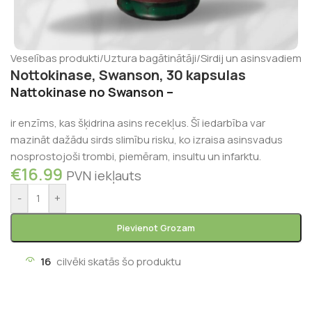
s
/
Veselības produkti
/
Uztura bagātinātāji
/
Sirdij un asinsvadiem
Nottokinase, Swanson, 30 kapsulas
Nattokinase no Swanson –
ir enzīms, kas šķidrina asins recekļus. Šī iedarbība var
mazināt dažādu sirds slimību risku, ko izraisa asinsvadus
nosprostojoši trombi, piemēram, insultu un infarktu.
€
16.99
PVN iekļauts
-
+
Pievienot Grozam
16
cilvēki skatās šo produktu