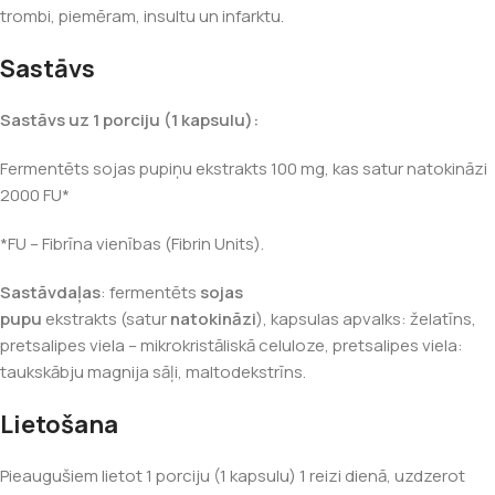
trombi, piemēram, insultu un infarktu.
Sastāvs
Sastāvs
uz 1 porciju (1 kapsulu):
Fermentēts sojas pupiņu ekstrakts 100 mg, kas satur natokināzi
2000 FU*
*FU – Fibrīna vienības (Fibrin Units).
Sastāvdaļas
: fermentēts
sojas
pupu
ekstrakts (satur
natokināzi
), kapsulas apvalks: želatīns,
pretsalipes viela – mikrokristāliskā celuloze, pretsalipes viela:
taukskābju magnija sāļi, maltodekstrīns.
Lietošana
Pieaugušiem lietot 1 porciju (1 kapsulu) 1 reizi dienā, uzdzerot