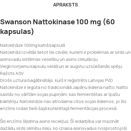
APRAKSTS
Swanson Nattokinase 100 mg (60
kapsulas)
Natokināze 100mg katrā kapsulā
Natokināzi izvēlās lietot tie cilvēki, kuriem ir problēmas ar sirds un
asinsvadu sistēmas veselību un asins cirkulāciju
Viegli norijamu kapsulu veidā un ar augstu uzsūkšanās spēju
Ražots ASV
Drošs uztura bagātinātājs, kurš ir reģistrēts Latvijas PVD
Natokināze ir iegūta no tradicionālā Japāņu ēdiena natto. Natto
sastāv no vārītām sojas pupiņām, kas fermentētas ar īpašu
baktēriju. Natokināze nav atrodama citos sojas ēdienos, jo šis
enzīms rodas tieši šajā konkrētajā fermentācijas procesā.
Šis enzīms šķidrina asins recekļus. Šī iedarbība var mazināt
dažādu sirds slimību risku, ko izraisa asinsvadus nosprostojoši