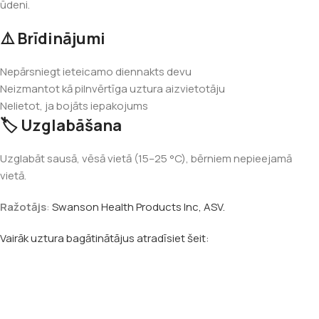
ūdeni.
⚠️ Brīdinājumi
Nepārsniegt ieteicamo diennakts devu
Neizmantot kā pilnvērtīga uztura aizvietotāju
Nelietot, ja bojāts iepakojums
🏷️ Uzglabāšana
Uzglabāt sausā, vēsā vietā (15–25 °C), bērniem nepieejamā
vietā.
Ražotājs
:
Swanson Health Products Inc, ASV.
Vairāk uztura bagātinātājus atradīsiet šeit: