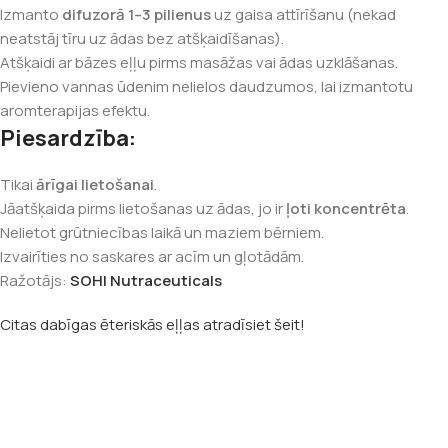
Izmanto
difuzorā 1–3 pilienus
uz gaisa attīrīšanu (nekad
neatstāj tīru uz ādas bez atšķaidīšanas).
Atšķaidi ar bāzes eļļu pirms masāžas vai ādas uzklāšanas.
Pievieno vannas ūdenim nelielos daudzumos, lai izmantotu
aromterapijas efektu.
Piesardzība:
Tikai
ārīgai lietošanai
.
Jāatšķaida pirms lietošanas uz ādas, jo ir
ļoti koncentrēta
.
Nelietot grūtniecības laikā un maziem bērniem.
Izvairīties no saskares ar acīm un gļotādām.
Ražotājs:
SOHI Nutraceuticals
Citas dabīgas ēteriskās eļļas atradīsiet šeit!