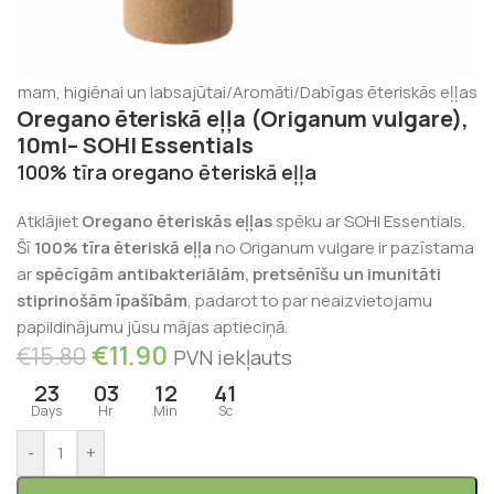
stumam, higiēnai un labsajūtai
/
Aromāti
/
Dabīgas ēteriskās eļļas
Oregano ēteriskā eļļa (Origanum vulgare),
10ml– SOHI Essentials
100% tīra oregano ēteriskā eļļa
Atklājiet
Oregano ēteriskās eļļas
spēku ar SOHI Essentials.
Šī
100% tīra ēteriskā eļļa
no Origanum vulgare ir pazīstama
ar
spēcīgām antibakteriālām, pretsēnīšu un imunitāti
stiprinošām īpašībām
, padarot to par neaizvietojamu
papildinājumu jūsu mājas aptieciņā.
€
11.90
€
15.80
PVN iekļauts
23
03
12
41
Days
Hr
Min
Sc
-
+