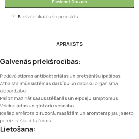
Pievienot Grozam
5
cilvēki skatās šo produktu
APRAKSTS
Galvenās priekšrocības:
Piedāvā
stipras antibakteriālas un pretsēnīšu īpašības
.
Atbalsta
imūnsistēmas darbību
un dabisku organisma
aizsardzību.
Palīdz mazināt
saaukstēšanās un elpceļu simptomus
.
Veicina
ādas un gļotādu veselību
.
Ideāli piemērota
difuzorā, masāžām un aromterapijai
, ja lieto
pareizi atšķaidītu formu.
Lietošana: