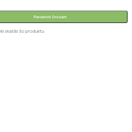
Pievienot Grozam
ēki skatās šo produktu