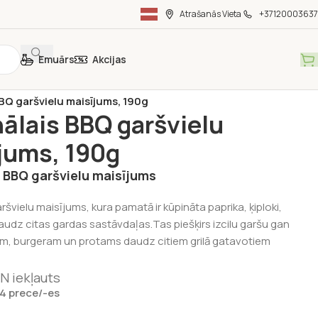
Atrašanās Vieta
+37120003637
Emuārs
Akcijas
ka
/
Latvijā ražota pārtika
/
BBQ garšvielu maisījums, 190g
nālais BBQ garšvielu
jums, 190g
s BBQ garšvielu maisījums
ršvielu maisījums, kura pamatā ir kūpināta paprika, ķiploki,
udz citas gardas sastāvdaļas.Tas piešķirs izcilu garšu gan
ām, burgeram un protams daudz citiem grilā gatavotiem
N iekļauts
 4 prece/-es