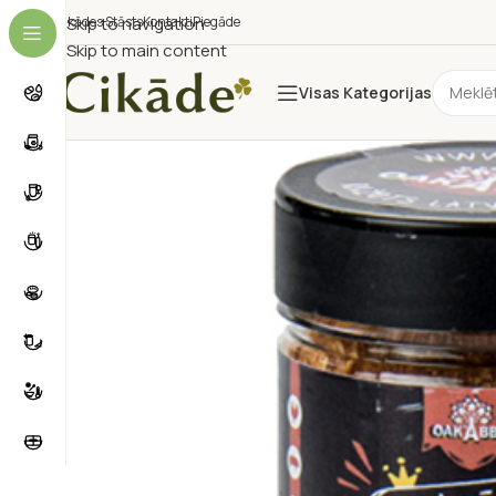
Cikādes Stāsts
Skip to navigation
Kontakti
Piegāde
Skip to main content
Visas Kategorijas