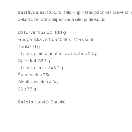
Sastāvdaļas:
Cukurs, sāls, kūpinātas paprikas pulveris, 
dekstroze, pretsalipes viela silīcija dioksīds.
Uzturvērtība uz: 100 g
Enerģētiskā vērtība 1039 kJ / 248 kcal
Tauki 1.71 g
– tostarp piesātinātās taukskābes 0.4 g
Ogļhidrāti 53.3 g
– tostarp cukuri 48.2 g
Šķiedrvielas 7.3g
Olbaltumvielas 4.8g
Sāls 7.5 g
Ražots:
Latvijā, Bauskā.