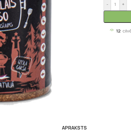
-
+
12
cilv
APRAKSTS