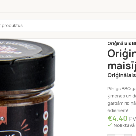
Sākums
/
Pārti
Oriģinālais 
Oriģi
maisī
Oriģinālai
Pilnīgs BBQ ga
ķimenes un da
gardām ribiņ
ēdieniem!
€
4.40
PV
Noliktavā