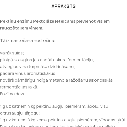
APRAKSTS
Pektīnu enzīmu Pektolāze ieteicams pievienot visiem
raudzētajiem vīniem.
Tā izmantošana nodrošina:
vairāk sulas;
pilnīgāku augļos jau esošā cukura fermentāciju;
atvieglos vīna turpmāku dzidrināšanu;
padara vīnus aromātiskākus;
novērš pārmērīgu indīga metanola ražošanu alkoholiskās
fermentācijas laikā.
Enzīma deva:
1 g uz katriem 4 kg pektīnu augļu, piemēram, ābolu, visu
citrusaugļu, jāņogu;
1 g uz katriem 8 kg zemu pektīnu augļu, piemēram, vīnogas, ķirši.
Pectolāze jāpievieno augļiem, kas iepriekš pārlieti ar nelielu