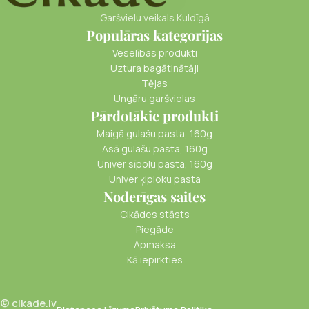
Garšvielu veikals Kuldīgā
Populāras kategorijas
Veselības produkti
Uztura bagātinātāji
Tējas
Ungāru garšvielas
Pārdotākie produkti
Maigā gulašu pasta, 160g
Asā gulašu pasta, 160g
Univer sīpolu pasta, 160g
Univer ķiploku pasta
Noderīgas saites
Cikādes stāsts
Piegāde
Apmaksa
Kā iepirkties
© cikade.lv