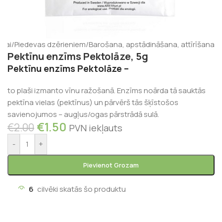
anai
/
Piedevas dzērieniem
/
Barošana, apstādināšana, attīrīšana
Pektīnu enzīms Pektolāze, 5g
Pektīnu enzīms Pektolāze –
to plaši izmanto vīnu ražošanā. Enzīms noārda tā sauktās
pektīna vielas (pektīnus) un pārvērš tās šķīstošos
savienojumos – augļus/ogas pārstrādā sulā.
€
1.50
€
2.00
PVN iekļauts
-
+
Pievienot Grozam
6
cilvēki skatās šo produktu