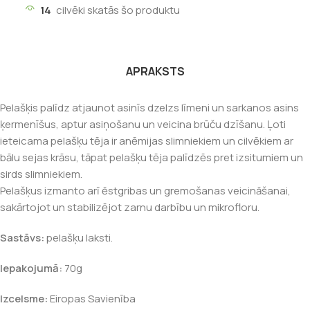
14
cilvēki skatās šo produktu
APRAKSTS
Pelašķis palīdz atjaunot asinīs dzelzs līmeni un sarkanos asins
ķermenīšus, aptur asiņošanu un veicina brūču dzīšanu. Ļoti
ieteicama pelašķu tēja ir anēmijas slimniekiem un cilvēkiem ar
bālu sejas krāsu, tāpat pelašķu tēja palīdzēs pret izsitumiem un
sirds slimniekiem.
Pelašķus izmanto arī ēstgribas un gremošanas veicināšanai,
sakārtojot un stabilizējot zarnu darbību un mikrofloru.
Sastāvs:
pelašķu laksti.
Iepakojumā:
70g
Izcelsme:
Eiropas Savienība