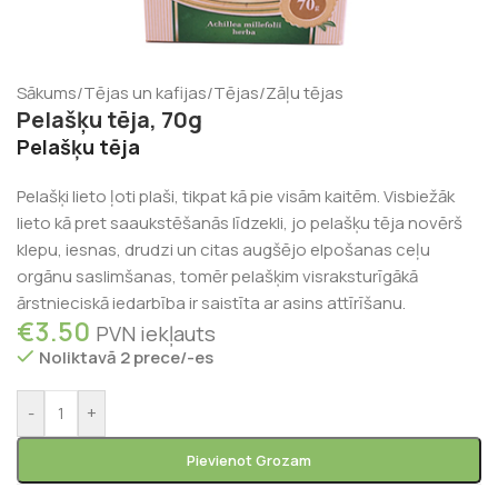
Sākums
/
Tējas un kafijas
/
Tējas
/
Zāļu tējas
Pelašķu tēja, 70g
Pelašķu tēja
Pelašķi lieto ļoti plaši, tikpat kā pie visām kaitēm. Visbiežāk
lieto kā pret saaukstēšanās līdzekli, jo pelašķu tēja novērš
klepu, iesnas, drudzi un citas augšējo elpošanas ceļu
orgānu saslimšanas, tomēr pelašķim visraksturīgākā
ārstnieciskā iedarbība ir saistīta ar asins attīrīšanu.
€
3.50
PVN iekļauts
Noliktavā 2 prece/-es
-
+
Pievienot Grozam