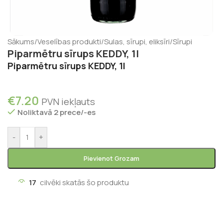
Sākums
/
Veselības produkti
/
Sulas, sīrupi, eliksīri
/
Sīrupi
Piparmētru sīrups KEDDY, 1l
Piparmētru sīrups KEDDY, 1l
€
7.20
PVN iekļauts
Noliktavā 2 prece/-es
-
+
Pievienot Grozam
17
cilvēki skatās šo produktu