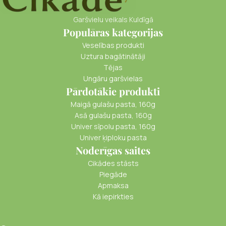
Garšvielu veikals Kuldīgā
Populāras kategorijas
Veselības produkti
Uztura bagātinātāji
Tējas
Ungāru garšvielas
Pārdotākie produkti
Maigā gulašu pasta, 160g
Asā gulašu pasta, 160g
Univer sīpolu pasta, 160g
Univer ķiploku pasta
Noderīgas saites
Cikādes stāsts
Piegāde
Apmaksa
Kā iepirkties