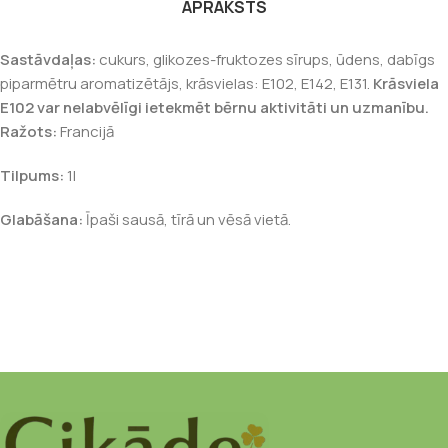
APRAKSTS
Sastāvdaļas:
cukurs, glikozes-fruktozes sīrups, ūdens, dabīgs
piparmētru aromatizētājs, krāsvielas: E102, E142, E131.
Krāsviela
E102 var nelabvēlīgi ietekmēt bērnu aktivitāti un uzmanību.
Ražots:
Francijā
Tilpums:
1l
Glabāšana:
Īpaši sausā, tīrā un vēsā vietā.