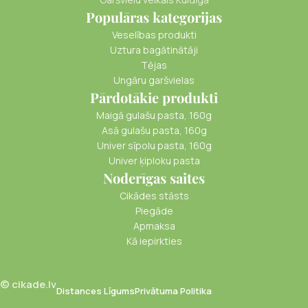
Populāras kategorijas
Veselības produkti
Uztura bagātinātāji
Tējas
Ungāru garšvielas
Pārdotākie produkti
Maigā gulašu pasta, 160g
Asā gulašu pasta, 160g
Univer sīpolu pasta, 160g
Univer ķiploku pasta
Noderīgas saites
Cikādes stāsts
Piegāde
Apmaksa
Kā iepirkties
© cikade.lv
Distances Līgums
Privātuma Politika