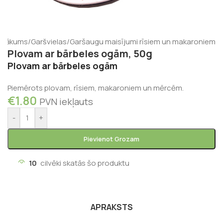
Sākums
/
Garšvielas
/
Garšaugu maisījumi rīsiem un makaroniem
Plovam ar bārbeles ogām, 50g
Plovam ar bārbeles ogām
Piemērots plovam, rīsiem, makaroniem un mērcēm.
€
1.80
PVN iekļauts
-
+
Pievienot Grozam
10
cilvēki skatās šo produktu
APRAKSTS