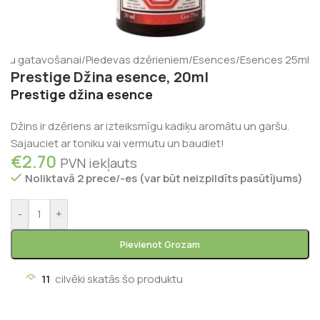
ienu gatavošanai
/
Piedevas dzērieniem
/
Esences
/
Esences 25ml
Prestige Džina esence, 20ml
Prestige džina esence
Džins ir dzēriens ar izteiksmīgu kadiķu aromātu un garšu.
Sajauciet ar toniku vai vermutu un baudiet!
€
2.70
PVN iekļauts
Noliktavā 2 prece/-es (var būt neizpildīts pasūtījums)
-
+
Pievienot Grozam
11
cilvēki skatās šo produktu