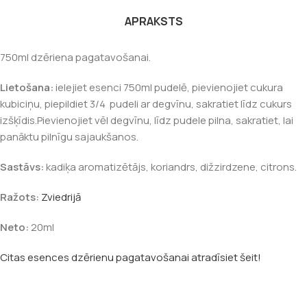
APRAKSTS
750ml dzēriena pagatavošanai.
Lietošana:
ielejiet esenci 750ml pudelē, pievienojiet cukura
kubiciņu, piepildiet 3/4 pudeli ar degvīnu, sakratiet līdz cukurs
izšķīdis.Pievienojiet vēl degvīnu, līdz pudele pilna, sakratiet, lai
panāktu pilnīgu sajaukšanos.
Sastāvs:
kadiķa aromatizētājs, koriandrs, dižzirdzene, citrons.
Ražots:
Zviedrijā
Neto:
20ml
Citas esences dzērienu pagatavošanai atradīsiet šeit!