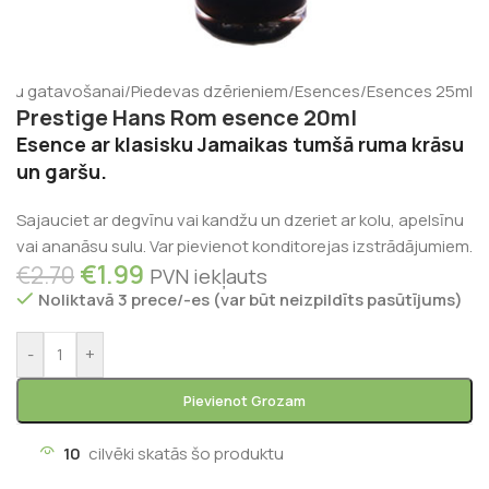
ienu gatavošanai
/
Piedevas dzērieniem
/
Esences
/
Esences 25ml
Prestige Hans Rom esence 20ml
Esence ar klasisku Jamaikas tumšā ruma krāsu
un garšu.
Sajauciet ar degvīnu vai kandžu un dzeriet ar kolu, apelsīnu
vai ananāsu sulu. Var pievienot konditorejas izstrādājumiem.
€
1.99
€
2.70
PVN iekļauts
Noliktavā 3 prece/-es (var būt neizpildīts pasūtījums)
-
+
Pievienot Grozam
10
cilvēki skatās šo produktu