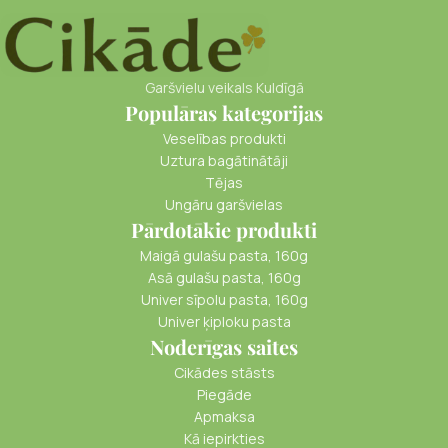
Garšvielu veikals Kuldīgā
Populāras kategorijas
Veselības produkti
Uztura bagātinātāji
Tējas
Ungāru garšvielas
Pārdotākie produkti
Maigā gulašu pasta, 160g
Asā gulašu pasta, 160g
Univer sīpolu pasta, 160g
Univer ķiploku pasta
Noderīgas saites
Cikādes stāsts
Piegāde
Apmaksa
Kā iepirkties