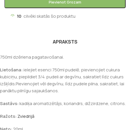
Pievienot Grozam
10
cilvēki skatās šo produktu
APRAKSTS
750ml dzēriena pagatavošanai.
Lietošana:
ielejiet esenci 750ml pudelē, pievienojiet cukura
kubiciņu, piepildiet 3/4 pudeli ar degvīnu, sakratiet līdz cukurs
izšķīdis.Pievienojiet vēl degvīnu, līdz pudele pilna, sakratiet, lai
panāktu pilnīgu sajaukšanos.
Sastāvs:
kadiķa aromatizētājs, koriandrs, dižzirdzene, citrons.
Ražots:
Zviedrijā
Neto:
20ml