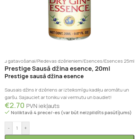
ienu gatavošanai
/
Piedevas dzērieniem
/
Esences
/
Esences 25ml
Prestige Sausā džina esence, 20ml
Prestige sausā džina esence
Sausais džins ir dzēriens ar izteiksmīgu kadiķu aromātu un
garšu. Sajauciet ar toniku vai vermutu un baudiet!
€
2.70
PVN iekļauts
Noliktavā 4 prece/-es (var būt neizpildīts pasūtījums)
-
+