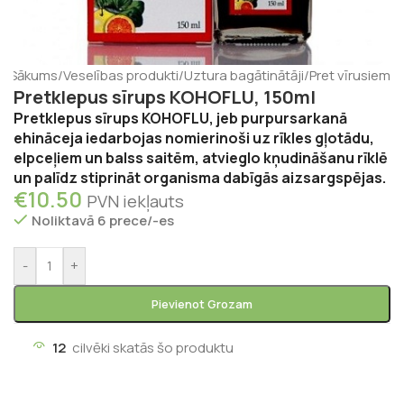
Sākums
/
Veselības produkti
/
Uztura bagātinātāji
/
Pret vīrusiem
Pretklepus sīrups KOHOFLU, 150ml
Pretklepus sīrups KOHOFLU, jeb purpursarkanā
ehināceja iedarbojas nomierinoši uz rīkles gļotādu,
elpceļiem un balss saitēm, atvieglo kņudināšanu rīklē
un palīdz stiprināt organisma dabīgās aizsargspējas.
€
10.50
PVN iekļauts
Noliktavā 6 prece/-es
-
+
Pievienot Grozam
12
cilvēki skatās šo produktu