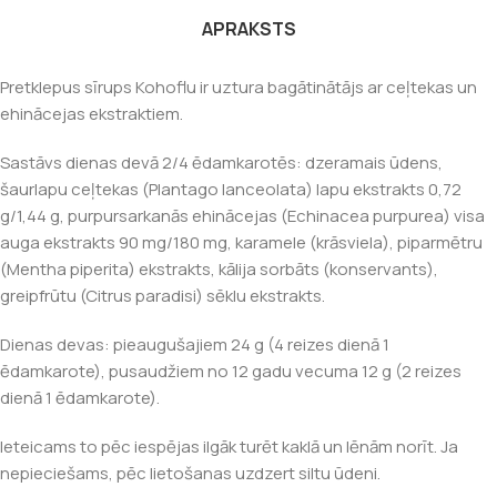
APRAKSTS
Pretklepus sīrups Kohoflu ir uztura bagātinātājs ar ceļtekas un
ehinācejas ekstraktiem.
Sastāvs dienas devā 2/4 ēdamkarotēs: dzeramais ūdens,
šaurlapu ceļtekas (Plantago lanceolata) lapu ekstrakts 0,72
g/1,44 g, purpursarkanās ehinācejas (Echinacea purpurea) visa
auga ekstrakts 90 mg/180 mg, karamele (krāsviela), piparmētru
(Mentha piperita) ekstrakts, kālija sorbāts (konservants),
greipfrūtu (Citrus paradisi) sēklu ekstrakts.
Dienas devas: pieaugušajiem 24 g (4 reizes dienā 1
ēdamkarote), pusaudžiem no 12 gadu vecuma 12 g (2 reizes
dienā 1 ēdamkarote).
Ieteicams to pēc iespējas ilgāk turēt kaklā un lēnām norīt. Ja
nepieciešams, pēc lietošanas uzdzert siltu ūdeni.