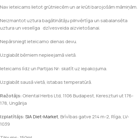
Nav ieteicams lietot grūtniecēm un ar krūti barojošām māmiņām.
Neizmantot uztura bagātinātāju pilnvērtīga un sabalansēta
uztura un veselīga dzīvesveida aizvietošanai.
Nepārsniegt ieteicamo dienas devu.
Uzglabāt bērniem nepieejamā vietā.
Ieteicams līdz un Partijas Nr: skatīt uz iepakojuma.
Uzglabāt sausā vietā, istabas temperatūrā.
Ražotājs:
Oriental Herbs Ltd, 1106 Budapest, Kereszturi ut 176-
178, Ungārija
Izplatītājs:
SIA Diet-Market
, Brīvības gatve 214 m-2, Rīga, LV-
1039
Tilpums: 150ml