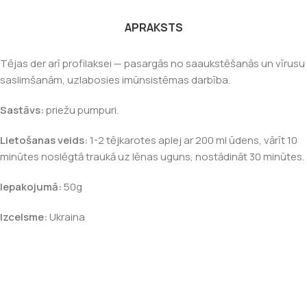
APRAKSTS
Tējas der arī profilaksei — pasargās no saaukstēšanās un vīrusu
saslimšanām, uzlabosies imūnsistēmas darbība.
Sastāvs:
priežu pumpuri.
Lietošanas veids:
1-2 tējkarotes aplej ar 200 ml ūdens, vārīt 10
minūtes noslēgtā traukā uz lēnas uguns, nostādināt 30 minūtes.
Iepakojumā:
50g
Izcelsme:
Ukraina