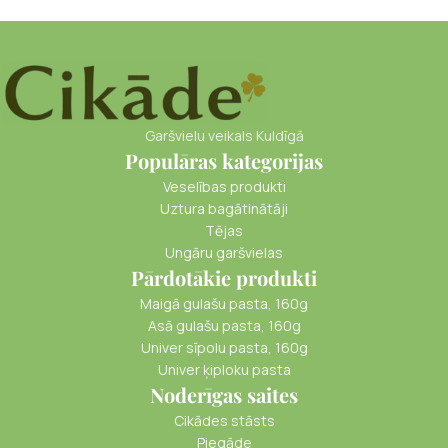
Garšvielu veikals Kuldīgā
Populāras kategorijas
Veselības produkti
Uztura bagātinātāji
Tējas
Ungāru garšvielas
Pārdotākie produkti
Maigā gulašu pasta, 160g
Asā gulašu pasta, 160g
Univer sīpolu pasta, 160g
Univer ķiploku pasta
Noderīgas saites
Cikādes stāsts
Piegāde