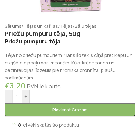
Sākums
/
Tējas un kafijas
/
Tējas
/
Zāļu tējas
Priežu pumpuru tēja, 50g
Priežu pumpuru tēja
Tēja no priežu pumpuriem ir labs līdzeklis cīņā pret klepu un
augšējo elpceļu saslimšanām. Kā atkrēpošanas un
dezinfekcijas līdzeklis pie hroniska bronhīta, plaušu
saslimšanām.
€
3.20
PVN iekļauts
-
+
Pievienot Grozam
8
cilvēki skatās šo produktu