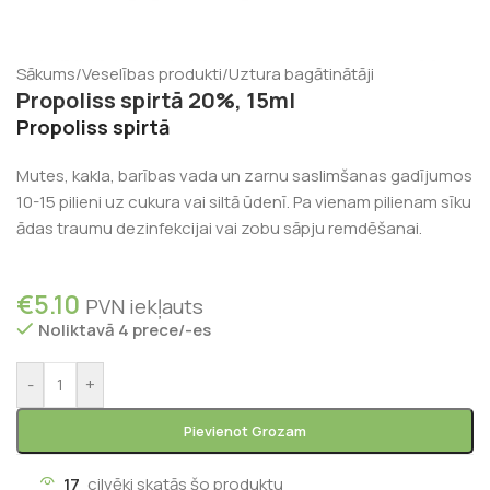
Sākums
/
Veselības produkti
/
Uztura bagātinātāji
Propoliss spirtā 20%, 15ml
Propoliss spirtā
Mutes, kakla, barības vada un zarnu saslimšanas gadījumos
10-15 pilieni uz cukura vai siltā ūdenī. Pa vienam pilienam sīku
ādas traumu dezinfekcijai vai zobu sāpju remdēšanai.
€
5.10
PVN iekļauts
Noliktavā 4 prece/-es
-
+
Pievienot Grozam
17
cilvēki skatās šo produktu