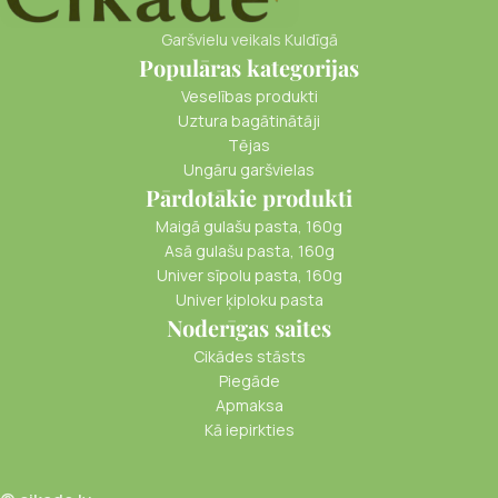
Garšvielu veikals Kuldīgā
Populāras kategorijas
Veselības produkti
Uztura bagātinātāji
Tējas
Ungāru garšvielas
Pārdotākie produkti
Maigā gulašu pasta, 160g
Asā gulašu pasta, 160g
Univer sīpolu pasta, 160g
Univer ķiploku pasta
Noderīgas saites
Cikādes stāsts
Piegāde
Apmaksa
Kā iepirkties