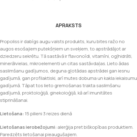
APRAKSTS
Propoliss ir dabīgs augu valsts produkts, kuru bites ražo no
augos esošajiem putekšņiem un sveķiem, to apstrādājot ar
dziedzeru sekrētu. Tā sastāvā ir flavonoīdi, vitamīni, ogļhidrāti,
minerālvielas, mikroelementi un citas sastāvdaļas. Lieto ādas
saslimšanu gadījumos, deguna gļotādas apstrādei gan iesnu
gadījumā, gan profilaktiski, arī mutes dobuma un kakla iekaisumu
gadījumā. Tāpat tos lieto gremošanas trakta saslimšanu
gadījumā, proktoloģijā, ginekoloģijā, kā arī imunitātes
stiprināšanai.
Lietošana:
15 pilieni 3 reizes dienā
Lietošanas ierobežojumi:
alerģija pret biškopības produktiem.
Paredzēts lietošanai pieaugušajiem.