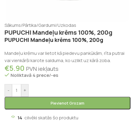
Sākums
/
Pārtika
/
Gardumi
/
Uzkodas
PUPUCHI Mandeļu krēms 100%, 200g
PUPUCHI Mandeļu krēms 100%, 200g
Mandeļu krēmu var lietot kā piedevu pankūkām, rīta putrai
vai vienkārši karote salduma, ko uzlikt uz kārā zoba.
€
5.90
PVN iekļauts
Noliktavā 4 prece/-es
-
+
Pievienot Grozam
14
cilvēki skatās šo produktu