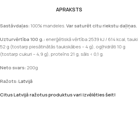
APRAKSTS
Sastāvdaļas:
100% mandeles.
Var saturēt citu riekstu daļiņas.
Uzturvērtība 100 g.:
enerģētiskā vērtība 2539 kJ / 614 kcal, tauki
52 g (tostarp piesātinātās taukskābes – 4 g), ogļhidrāti 10 g
(tostarp cukuri – 4,9 g), proteīns 21 g, sāls < 0,1 g.
Neto svars:
200g
Ražots:
Latvijā
Citus Latvijā ražotus produktus vari izvēlēties šeit!