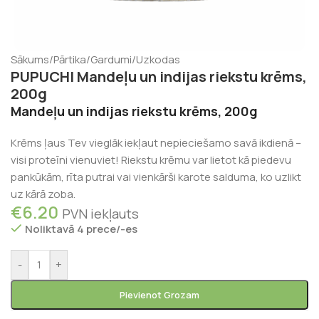
Sākums
/
Pārtika
/
Gardumi
/
Uzkodas
PUPUCHI Mandeļu un indijas riekstu krēms,
200g
Mandeļu un indijas riekstu krēms, 200g
Krēms ļaus Tev vieglāk iekļaut nepieciešamo savā ikdienā –
visi proteīni vienuviet! R
iekstu krēmu var lietot kā piedevu
pankūkām, rīta putrai vai vienkārši karote salduma, ko uzlikt
uz kārā zoba.
€
6.20
PVN iekļauts
Noliktavā 4 prece/-es
-
+
Pievienot Grozam