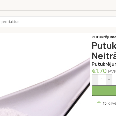
Sākums
/
Kond
Putukrējuma 
Putuk
Neitr
Putukrējum
€
1.70
PVN
-
+
15
cilv