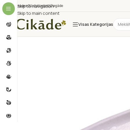
Cikādes Stāsts
Skip to navigation
Kontakti
Piegāde
Skip to main content
Visas Kategorijas