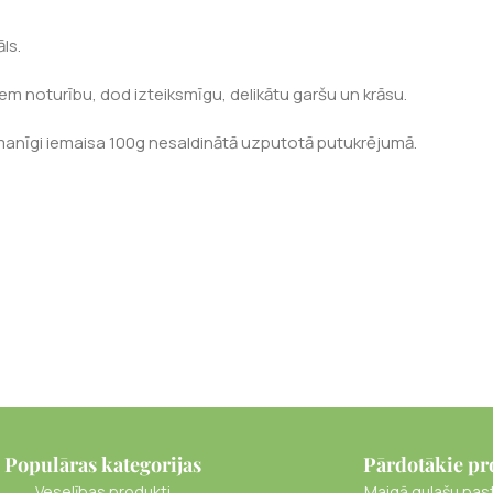
ls.
em noturību, dod izteiksmīgu, delikātu garšu un krāsu.
manīgi iemaisa 100g nesaldinātā uzputotā putukrējumā.
Populāras kategorijas
Pārdotākie pr
Veselības produkti
Maigā gulašu pas