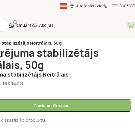
Atrašanās Vieta
+37120003637
Emuārs
Akcijas
itorejas preces
/
Konditorejas piedevas
/
stabilizētājs Neitrālais, 50g
rējuma stabilizētājs
ālais, 50g
a stabilizētājs Neitrālais
 iekļauts
Pievienot Grozam
ēki skatās šo produktu