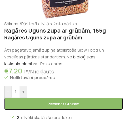
Sākums
/
Pārtika
/
Latvijā ražota pārtika
Ragāres Uguns zupa ar grūbām, 165g
Ragāres Uguns zupa ar grūbām
Ātri pagatavojamā zupiņa atbilstoša Slow Food un
veselīgas pārtikas standartiem. No
bioloģiskas
lauksaimniecības
. Roku darbs.
€
7.20
PVN iekļauts
Noliktavā 4 prece/-es
-
+
Pievienot Grozam
2
cilvēki skatās šo produktu