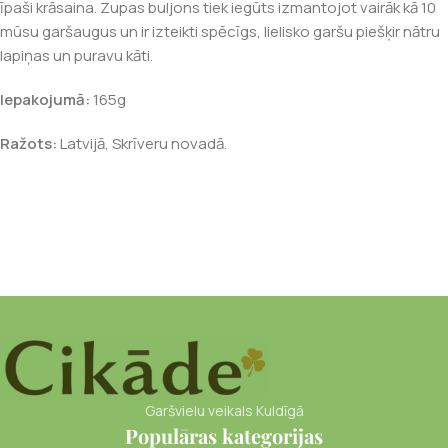
īpaši krāsaina. Zupas buljons tiek iegūts izmantojot vairāk kā 10
mūsu garšaugus un ir izteikti spēcīgs, lielisko garšu piešķir nātru
lapiņas un puravu kāti.
Iepakojumā:
165g
Ražots:
Latvijā, Skrīveru novadā.
Garšvielu veikals Kuldīgā
Populāras kategorijas