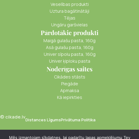
Veselības produkti
Uztura bagātinātāji
Tējas
Ungāru garšvielas
Pārdotākie produkti
Maigā gulašu pasta, 160g
Asā gulašu pasta, 160g
Univer sīpolu pasta, 160g
Univer ķiploku pasta
Noderīgas saites
Cikādes stāsts
Piegāde
Apmaksa
Kā iepirkties
© cikade.lv
Distances Līgums
Privātuma Politika
Mēs izmantojam sīkdatnes, lai padarītu lapas apmeklējumu Tev