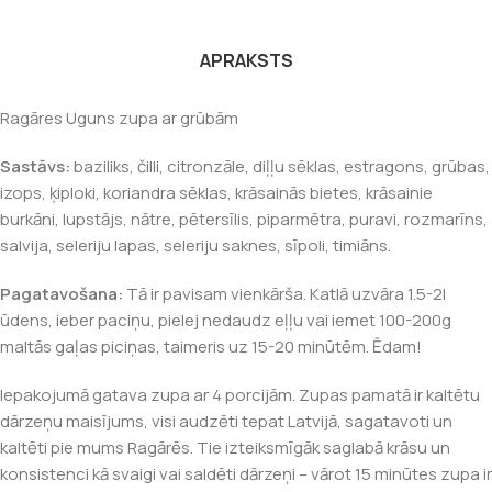
APRAKSTS
Ragāres Uguns zupa ar grūbām
Sastāvs:
baziliks, čilli, citronzāle, diļļu sēklas, estragons, grūbas,
izops, ķiploki, koriandra sēklas, krāsainās bietes, krāsainie
burkāni, lupstājs, nātre, pētersīlis, piparmētra, puravi, rozmarīns,
salvija, seleriju lapas, seleriju saknes, sīpoli, timiāns.
Pagatavošana:
Tā ir pavisam vienkārša. Katlā uzvāra 1.5-2l
ūdens, ieber paciņu, pielej nedaudz eļļu vai iemet 100-200g
maltās gaļas piciņas, taimeris uz 15-20 minūtēm. Ēdam!
Iepakojumā gatava zupa ar 4 porcijām. Zupas pamatā ir kaltētu
dārzeņu maisījums, visi audzēti tepat Latvijā, sagatavoti un
kaltēti pie mums Ragārēs. Tie izteiksmīgāk saglabā krāsu un
konsistenci kā svaigi vai saldēti dārzeņi – vārot 15 minūtes zupa ir