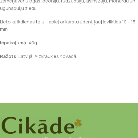
zemeņaveņu ogas, peoniju, rudzupuķu, asinszāļu, monardu un
ugunspuķu ziedi.
Lieto kā ikdienas tēju – aplej ar karstu ūdeni, ļauj ievilkties 10 – 15
min.
Iepakojumā:
40g
Ražots:
Latvijā, Aizkraukles novadā.