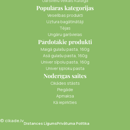
Garšvielu veikals Kuldīgā
Populāras kategorijas
Veselības produkti
Uztura bagātinātāji
Tējas
Ungāru garšvielas
Pārdotākie produkti
Maigā gulašu pasta, 160g
Asā gulašu pasta, 160g
Univer sīpolu pasta, 160g
Univer ķiploku pasta
Noderīgas saites
Cikādes stāsts
Piegāde
Apmaksa
Kā iepirkties
© cikade.lv
Distances Līgums
Privātuma Politika