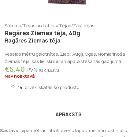
Sākums
/
Tējas un kafijas
/
Tējas
/
Zāļu tējas
Ragāres Ziemas tēja, 40g
Ragāres Ziemas tēja
Veselas mētru galotnītes. Ziedi. Augļi. Ogas. Nomierinoša
ziemas tēja, kas lieliski der arī apaukstēšanās gadījumā.
€
5.40
PVN iekļauts
Nav noliktavā
14
cilvēki skatās šo produktu
APRAKSTS
Sastāvs:
piparmētras, āboli, aveņu lapas, melleņu, aktinīdiju,