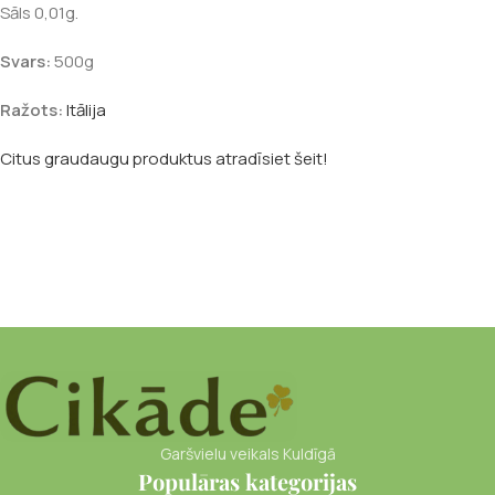
Sāls 0,01g.
Svars:
500g
Ražots:
Itālija
Citus graudaugu produktus atradīsiet šeit!
Garšvielu veikals Kuldīgā
Populāras kategorijas