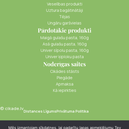
Veselības produkti
Uztura bagātinātāji
Tējas
Ungāru garšvielas
Pārdotākie produkti
Maigā gulašu pasta, 160g
Asā gulašu pasta, 160g
Univer sīpolu pasta, 160g
Univer ķiploku pasta
Noderīgas saites
Cikādes stāsts
Piegāde
Apmaksa
Kā iepirkties
© cikade.lv
Distances Līgums
Privātuma Politika
Mēs izmantojam sīkdatnes, lai padarītu lapas apmeklējumu Tev