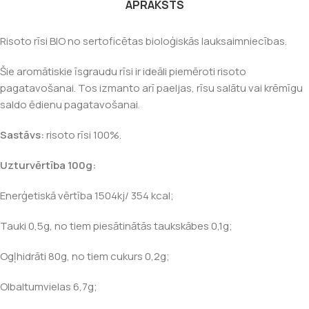
APRAKSTS
Risoto rīsi BIO no sertoficētas bioloģiskās lauksaimniecības.
Šie aromātiskie īsgraudu rīsi ir ideāli piemēroti risoto
pagatavošanai. Tos izmanto arī paeljas, rīsu salātu vai krēmīgu
saldo ēdienu pagatavošanai.
Sastāvs:
risoto rīsi 100%.
Uzturvērtība 100g:
Enerģetiskā vērtība 1504kj/ 354 kcal;
Tauki 0,5g, no tiem piesātinātās taukskābes 0,1g;
Ogļhidrāti 80g, no tiem cukurs 0,2g;
Olbaltumvielas 6,7g;