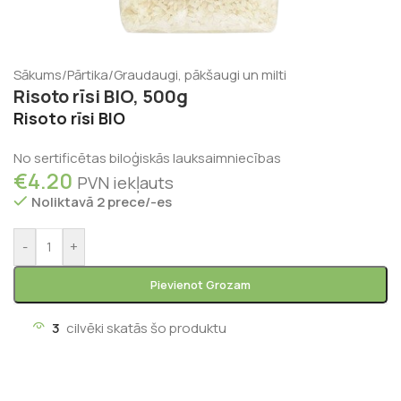
Sākums
/
Pārtika
/
Graudaugi, pākšaugi un milti
Risoto rīsi BIO, 500g
Risoto rīsi BIO
No sertificētas biloģiskās lauksaimniecības
€
4.20
PVN iekļauts
Noliktavā 2 prece/-es
-
+
Pievienot Grozam
3
cilvēki skatās šo produktu