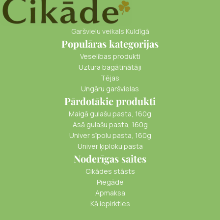
Garšvielu veikals Kuldīgā
Populāras kategorijas
Veselības produkti
Uztura bagātinātāji
Tējas
Ungāru garšvielas
Pārdotākie produkti
Maigā gulašu pasta, 160g
Asā gulašu pasta, 160g
Univer sīpolu pasta, 160g
Univer ķiploku pasta
Noderīgas saites
Cikādes stāsts
Piegāde
Apmaksa
Kā iepirkties