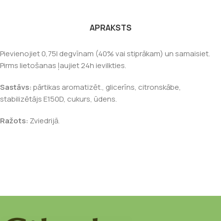
APRAKSTS
Pievienojiet 0,75l degvīnam (40% vai stiprākam) un samaisiet.
Pirms lietošanas ļaujiet 24h ievilkties.
Sastāvs:
pārtikas aromatizēt., glicerīns, citronskābe,
stabilizētājs E150D, cukurs, ūdens.
Ražots:
Zviedrijā.