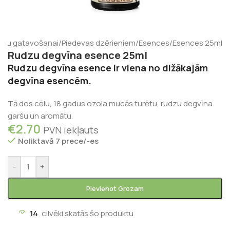
ienu gatavošanai
/
Piedevas dzērieniem
/
Esences
/
Esences 25ml
Rudzu degvīna esence 25ml
Rudzu degvīna esence ir viena no dižākajām
degvīna esencēm.
Tā dos cēlu, 18 gadus ozola mucās turētu, rudzu degvīna
garšu un aromātu.
€
2.70
PVN iekļauts
Noliktavā 7 prece/-es
-
+
Pievienot Grozam
14
cilvēki skatās šo produktu