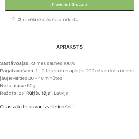
Pievienot Grozam
2
cilvēki skatās šo produktu
APRAKSTS
Sastāvdaļas:
kalmes saknes 100%
Pagatavošana:
1 – 2 tējkarotes aplej ar 200 ml verdoša ūdens,
ļauj ievilkties 20 – 40 minūtes
Neto masa:
50g
Ražots:
zs “
Rūķīšu tēja
“, Latvija
Citas zāļu tējas vari izvēlēties šeit!