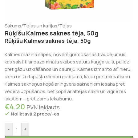
Sākums
/
Tējas un kafijas
/
Tējas
Rūķīšu Kalmes saknes tēja, 50g
Rūķīšu Kalmes saknes tēja, 50g
Kalmes mazina sāpes, novērš gremošanas traucējumus,
kas saistīti ar pazeminātu skābes saturu kuņģa sulā, palīdz
pret gāzu uzkrāšanos un caureju. Kalmes izmanto arī nieru,
aknu un žultspūšļa slimību gadījumā, kā arī pret reimatismu.
Kalmes sakneņus kopā ar ingvera sakneņiem iesaka pret
vēdera uzpūšanos, bet kopā ar altejas sakni un vīgriezes
lakstiem – pret zarnu iekaisumu.
€
4.20
PVN iekļauts
Noliktavā 2 prece/-es
-
+