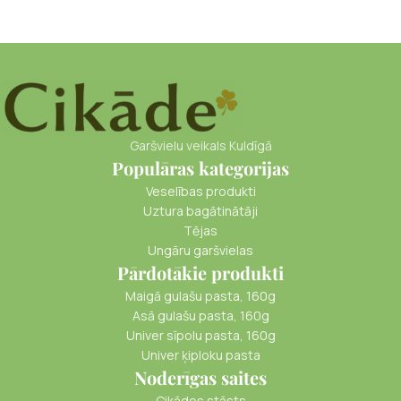
Garšvielu veikals Kuldīgā
Populāras kategorijas
Veselības produkti
Uztura bagātinātāji
Tējas
Ungāru garšvielas
Pārdotākie produkti
Maigā gulašu pasta, 160g
Asā gulašu pasta, 160g
Univer sīpolu pasta, 160g
Univer ķiploku pasta
Noderīgas saites
Cikādes stāsts