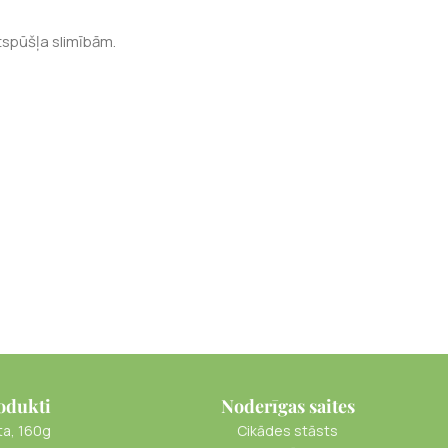
tspūšļa slimībām.
odukti
Noderīgas saites
ta, 160g
Cikādes stāsts