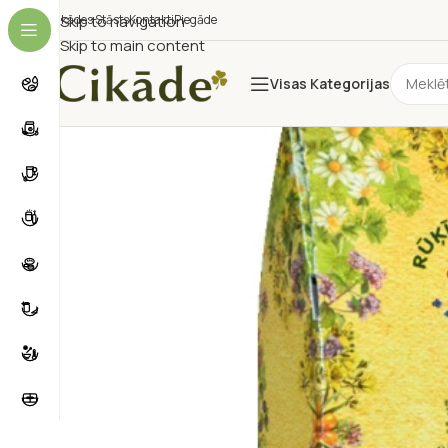
Cikādes Stāsts
Skip to navigation
Kontakti
Piegāde
Skip to main content
Visas Kategorijas