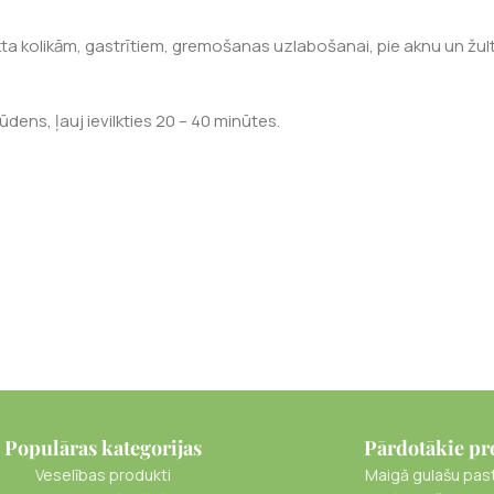
kta kolikām, gastrītiem, gremošanas uzlabošanai, pie aknu un žul
ūdens, ļauj ievilkties 20 – 40 minūtes.
Populāras kategorijas
Pārdotākie pr
Veselības produkti
Maigā gulašu pas