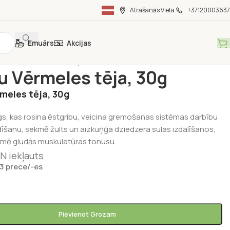
Atrašanās Vieta
+37120003637
Emuārs
Akcijas
s un kafijas
/
Tējas
/
Rūķīšu Vērmeles tēja, 30g
u Vērmeles tēja, 30g
meles tēja, 30g
gs, kas rosina ēstgribu, veicina gremošanas sistēmas darbību
īšanu, sekmē žults un aizkuņģa dziedzera sulas izdalīšanos,
ekmē gludās muskulatūras tonusu.
N iekļauts
 3 prece/-es
Pievienot Grozam