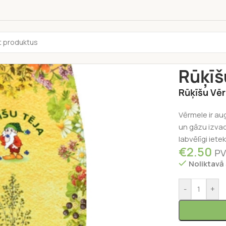
Sākums
/
Tēja
Rūķīš
Rūķīšu Vēr
Vērmele ir au
un gāzu izvad
labvēlīgi iet
€
2.50
PV
Noliktavā
-
+