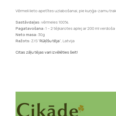
Vērmeli lieto apetītes uzlabošanai, pie kuņģa-zarnu tra
Sastāvdaļas:
vērmeles 100%.
Pagatavošana:
1 – 2 tējkarotes aplej ar 200 ml verdoša 
Neto masa:
30g
Ražots:
Z/S “
Rūķīšu tēja
“, Latvija
Citas zāļu tējas vari izvēlēties šeit!