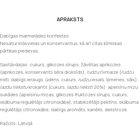
APRAKSTS
Dabīgas marmelādes konfektes.
Nesatur krāsvielas un konservantus, kā arī citas ķīmiskas
pārtikas piedevas.
Sastāvdaļas: cukurs, glikozes sīrups, žāvētas aprikozes
(aprikozes, konservants sēra dioksīds),
rudzu
rīvmaize (
rudzu
milti, dabīgs ieraugs, ūdens, cukurs,
rudzu
iesals, ķimenes, sāls),
lazdu riekstu
krokants (cukurs,
lazdu rieksti
20%), apelsīnu mizu
sukādes (apelsīnu mizas, glikozes fruktozes sīrups, cukurs,
skābuma regulētājs citronskābe), stabilizētājs pektīns, skābuma
regulētājs citronskābe, dabīgs aromāts, kanēlis, dekstroze.
Ražots: Latvijā.