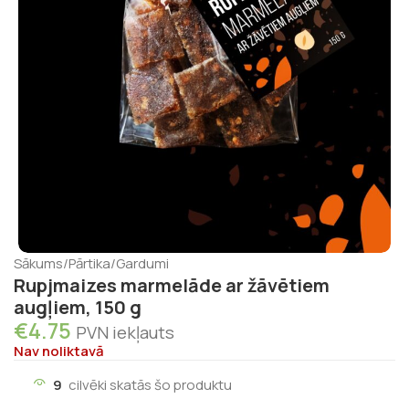
Sākums
/
Pārtika
/
Gardumi
Rupjmaizes marmelāde ar žāvētiem
augļiem, 150 g
€
4.75
PVN iekļauts
Nav noliktavā
9
cilvēki skatās šo produktu