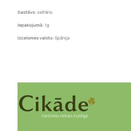
Sastāvs:
safrāns.
Iepakojumā:
1g
Izcelsmes valsts:
Spānija
Garšvielu veikals Kuldīgā