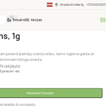
Atrašanās Vieta
+37120003637
Emuārs
Akcijas
vielas
/
Garšaugi
/
Safrāns, 1g
ns, 1g
am piedod īpatnēju oranžu krāsu, tam ir rūgtena garša un
odoformam līdzīga smarža.
N iekļauts
 5 prece/-es
Pievienot Grozam
ēki skatās šo produktu