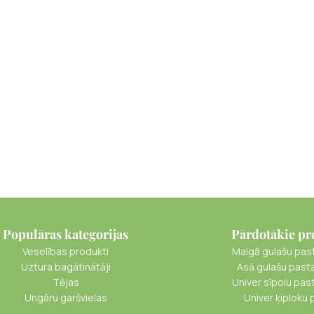
Populāras kategorijas
Pārdotākie pr
Veselības produkti
Maigā gulašu pas
Uztura bagātinātāji
Asā gulašu past
Tējas
Univer sīpolu pas
Ungāru garšvielas
Univer ķiploku 