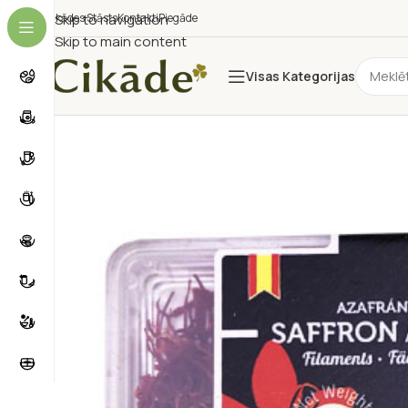
Cikādes Stāsts
Skip to navigation
Kontakti
Piegāde
Skip to main content
Visas Kategorijas