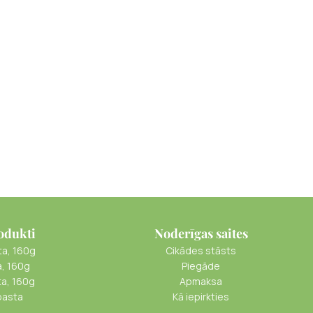
odukti
Noderīgas saites
ta, 160g
Cikādes stāsts
a, 160g
Piegāde
ta, 160g
Apmaksa
pasta
Kā iepirkties