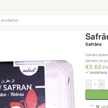
Sākums
/
Garš
Safrā
Safrāns
Safrāns ēdien
sienam vai j
€
5.60
PV
Noliktavā
-
+
12
cilv