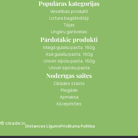
Populāras kategorijas
Veselības produkti
Uztura bagātinātāji
Tējas
Ungāru garšvielas
Pārdotākie produkti
Maigā gulašu pasta, 160g
Asā gulašu pasta, 160g
Univer sīpolu pasta, 160g
Univer ķiploku pasta
Noderīgas saites
Cikādes stāsts
Piegāde
Apmaksa
Kā iepirkties
© cikade.lv
Distances Līgums
Privātuma Politika