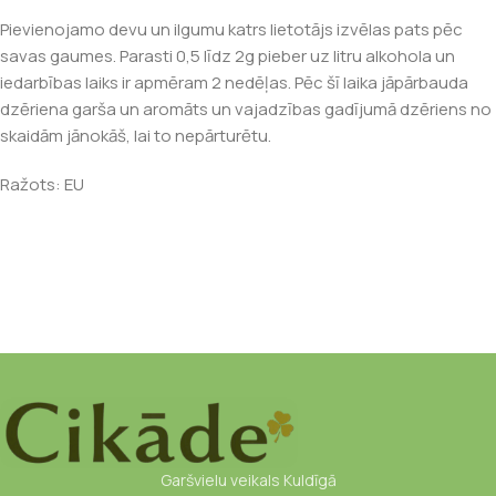
Pievienojamo devu un ilgumu katrs lietotājs izvēlas pats pēc
savas gaumes.
Parasti 0,5 līdz 2g pieber uz litru alkohola un
iedarbības laiks ir apmēram 2 nedēļas. Pēc šī laika jāpārbauda
dzēriena garša un aromāts un vajadzības gadījumā dzēriens no
skaidām jānokāš, lai to nepārturētu.
Ražots: EU
Garšvielu veikals Kuldīgā