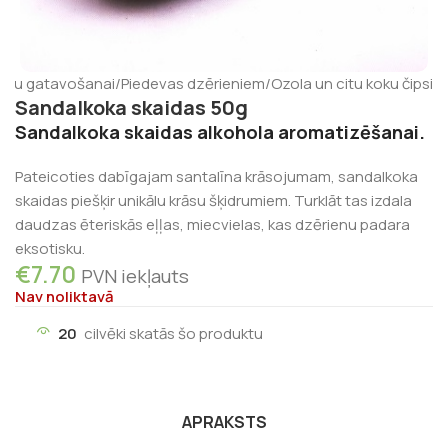
ienu gatavošanai
/
Piedevas dzērieniem
/
Ozola un citu koku čipsi
Sandalkoka skaidas 50g
Sandalkoka skaidas alkohola aromatizēšanai.
Pateicoties dabīgajam santalīna krāsojumam, sandalkoka
skaidas piešķir unikālu krāsu šķidrumiem.
Turklāt tas izdala
daudzas ēteriskās eļļas, miecvielas, kas dzērienu padara
eksotisku.
€
7.70
PVN iekļauts
Nav noliktavā
20
cilvēki skatās šo produktu
APRAKSTS