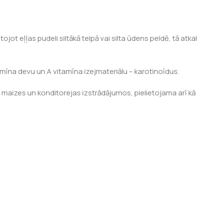
ot eļļas pudeli siltākā telpā vai silta ūdens peldē, tā atkal
mīna devu un A vitamīna izejmateriālu – karotinoīdus.
ļu maizes un konditorejas izstrādājumos, pielietojama arī kā