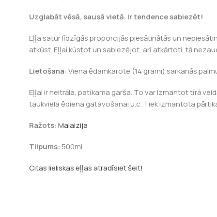
Uzglabāt vēsā, sausā vietā. Ir tendence sabiezēt!
Eļļa satur līdzīgās proporcijās piesātinātās un nepiesāti
atkūst. Eļļai kūstot un sabiezējot, arī atkārtoti, tā neza
Lietošana:
Viena ēdamkarote (14 grami) sarkanās palmu e
Eļļai ir neitrāla, patīkama garša. To var izmantot tīrā v
taukviela ēdiena gatavošanai u.c. Tiek izmantota pārtik
Ražots:
Malaizija
Tilpums:
500ml
Citas lieliskas eļļas atradīsiet šeit!