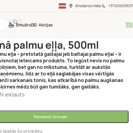
Atrašanās Vieta
+37120003637
Emuārs
Akcijas
ka
/
Eļļas, etiķi
/
Sarkanā palmu eļļa, 500ml
nā palmu eļļa, 500ml
u eļļa – pretstatā gaišajai jeb baltajai palmu eļļai – ir
 visnotaļ ieteicams produkts. To iegūst nevis no palmu
oliņiem, bet gan no mīkstuma, turklāt ar aukstās
ņēmienu, līdz ar to eļļā saglabājas visas vērtīgās
ranži sarkanais tonis, kas atkarībā no palmu augšanas
šķirnes mēdz būt gan tumšāks, gan gaišāks.
N iekļauts
Pievienot Grozam
ki skatās šo produktu