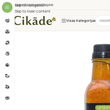
Cikādes Stāsts
Skip to navigation
Kontakti
Piegāde
Skip to main content
Visas Kategorijas