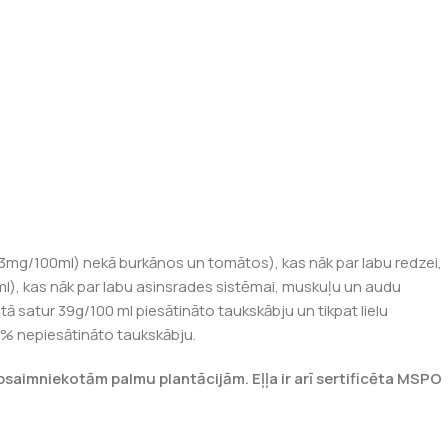
ap 53mg/100ml) nekā burkānos un tomātos), kas nāk par labu redzei,
0ml), kas nāk par labu asinsrades sistēmai, muskuļu un audu
 tā satur 39g/100 ml piesātināto taukskābju un tikpat lielu
20% nepiesātināto taukskābju.
 apsaimniekotām palmu plantācijām. Eļļa ir arī sertificēta MSPO