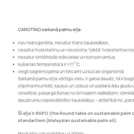
CAROTINO sarkanā palmu eļļa:
nav hidrogenēta, nesatur trans taukskābes,
nesatur holesterīnu un neveicina “sliktā” holesterīna 
nesatur sintētiskās krāsvielas un konservantus,
kušanas temperatūra ir +17˚C,
viegli sagremojama un teicami uzsūcas organismā.
Sarkanā palmu eļļa vērtīgo vielu ir gana daudz, tā ir bag
stiprina imunitāti, kaulus un zobus un padara ādu gludu 
veselībai, pasargā šūnas no brīvajiem radikāļiem. Vienkārš
daudzumu nepiesātināto taukskābju – atšķirībā no „paras
Šī eļļa ir RSPO (the Round table on sustainable palm oi
standartiem (Malaysian sustainable palm oil).
Produkta uzturvērtība uz 100ml: