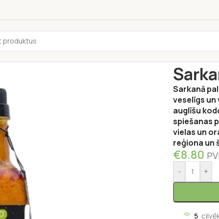
Sākums
/
Pārti
Sarka
Sarkanā palm
veselīgs un
auglīšu kod
spiešanas pa
vielas un o
reģiona un 
€
8.80
PV
-
+
5
cilvē