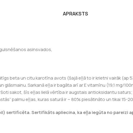
APRAKSTS
nogulsnēšanos asinsvados,
ātīgs beta un citu karotīna avots (šajā eļļā to ir krietni vairāk (
un glāsmainu. Sarkanā eļļa ir bagāta arī ar E vitamīnu (19,1 mg/10
oti sakot, šīs eļļas lielā vērtība ir augstais antioksidantu saturs;
tās” palmu eļļas, kuras saturā ir ~ 80% piesātināto un tikai 15-
l) sertificēta. Sertifikāts apliecina, ka eļļa iegūta no pareizi