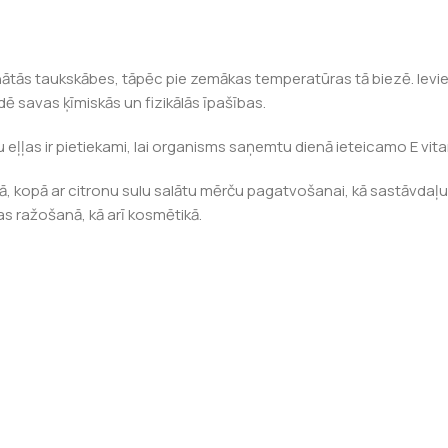
nātās taukskābes, tāpēc pie zemākas temperatūras tā biezē. Ievietoj
udē savas ķīmiskās un fizikālās īpašības.
ļļas ir pietiekami, lai organisms saņemtu dienā ieteicamo E vita
eidā, kopā ar citronu sulu salātu mērču pagatvošanai, kā sastāvda
as ražošanā, kā arī kosmētikā.