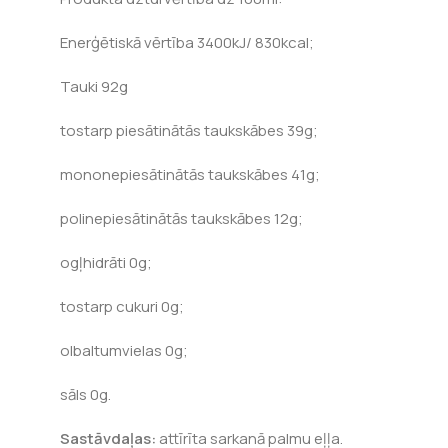
Enerģētiskā vērtība 3400kJ/ 830kcal;
Tauki 92g
tostarp piesātinātās taukskābes 39g;
mononepiesātinātās taukskābes 41g;
polinepiesātinātās taukskābes 12g;
ogļhidrāti 0g;
tostarp cukuri 0g;
olbaltumvielas 0g;
sāls 0g.
Sastāvdaļas:
attīrīta sarkanā palmu eļļa.