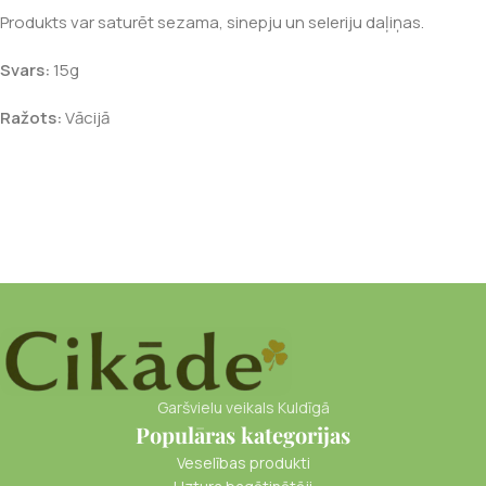
Produkts var saturēt sezama, sinepju un seleriju daļiņas.
Svars:
15g
Ražots:
Vācijā
Garšvielu veikals Kuldīgā
Populāras kategorijas
Veselības produkti