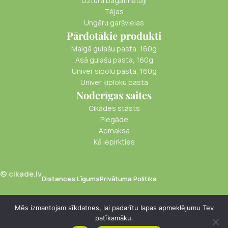
Uztura bagātinātāji
Tējas
Ungāru garšvielas
Pārdotākie produkti
Maigā gulašu pasta, 160g
Asā gulašu pasta, 160g
Univer sīpolu pasta, 160g
Univer ķiploku pasta
Noderīgas saites
Cikādes stāsts
Piegāde
Apmaksa
Kā iepirkties
© cikade.lv
Distances Līgums
Privātuma Politika
Mēs izmantojam sīkdatnes, lai padarītu lapas apmeklējumu Tev
patīkamāku.
€
1.20
Seleriju