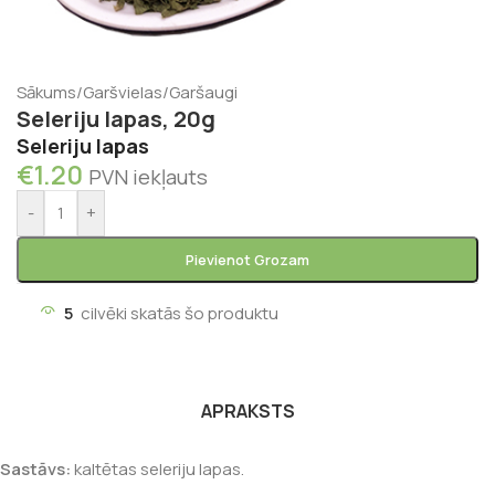
Sākums
/
Garšvielas
/
Garšaugi
Seleriju lapas, 20g
Seleriju lapas
€
1.20
PVN iekļauts
-
+
Pievienot Grozam
5
cilvēki skatās šo produktu
APRAKSTS
Sastāvs:
kaltētas seleriju lapas.