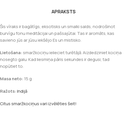
APRAKSTS
Šis vīraks ir bagātīgs, eksotisks un smalki salds, nodrošinot
burvīgu fonu meditācijai un pašsajūtai. Tas ir aromāts, kas
savieno jūs ar jūsu iekšējo Es un mistisko.
Lietošana:
smaržkociņu ielieciet turētājā. Aizdedziniet kociņa
nosegto galu. Kad liesmiņa pāris sekundes ir degusi, tad
nopūtiet to.
Masa neto:
15 g
Ražots:
Indijā
Citus smaržkociņus vari izvēlēties šeit!