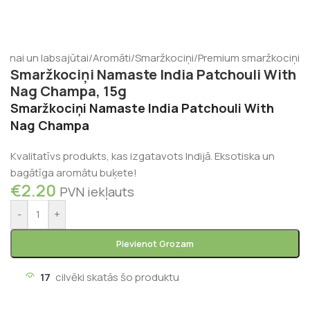
iēnai un labsajūtai
/
Aromāti
/
Smaržkociņi
/
Premium smaržkociņi
Smaržkociņi Namaste India Patchouli With
Nag Champa, 15g
Smaržkociņi Namaste India Patchouli With
Nag Champa
Kvalitatīvs produkts, kas izgatavots Indijā. Eksotiska un
bagātīga aromātu buķete!
€
2.20
PVN iekļauts
-
+
Pievienot Grozam
17
cilvēki skatās šo produktu