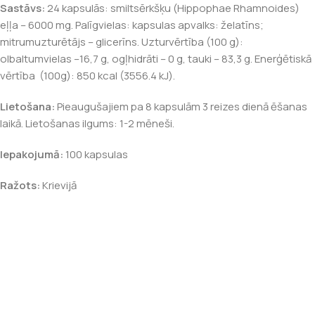
Sastāvs:
24 kapsulās: smiltsērkšķu (Hippophae Rhamnoides)
eļļa – 6000 mg. Palīgvielas: kapsulas apvalks: želatīns;
mitrumuzturētājs – glicerīns. Uzturvērtība (100 g):
olbaltumvielas –16,7 g, ogļhidrāti – 0 g, tauki – 83,3 g. Enerģētiskā
vērtība (100g): 850 kcal (3556.4 kJ).
Lietošana:
Pieaugušajiem pa 8 kapsulām 3 reizes dienā ēšanas
laikā. Lietošanas ilgums: 1-2 mēneši.
Iepakojumā:
100 kapsulas
Ražots:
Krievijā