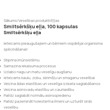
Sākums
/
Veselības produkti
/
Eļļas
Smiltsērkšķu eļļa, 100 kapsulas
Smiltsērkšķu eļļa
Ieteicams pieaugušajiem un bērniem vispārējai organisma
spēcināšanai!
Stiprina imūnsistēmu
Samazina iekaisuma procesus
Uzlabo nagu un matu veselīgu augšanu
Ieteicams kaulu, zobu, skrimšļu un smaganu veselībai
Veicina ādas elastības un veselīga izskata saglabāšanos
Veicina asinsvadu elastību un caurlaidību
Palīdz saglabāt normālu asinsspiedienu
Palīdz pazemināt holesterīna līmeni un uzturēt sirds
veselību