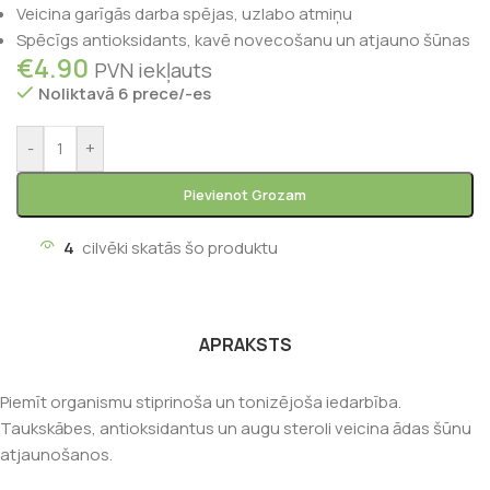
Veicina garīgās darba spējas, uzlabo atmiņu
Spēcīgs antioksidants, kavē novecošanu un atjauno šūnas
€
4.90
PVN iekļauts
Noliktavā 6 prece/-es
-
+
Pievienot Grozam
4
cilvēki skatās šo produktu
APRAKSTS
Piemīt organismu stiprinoša un tonizējoša iedarbība.
Taukskābes, antioksidantus un augu steroli veicina ādas šūnu
atjaunošanos.