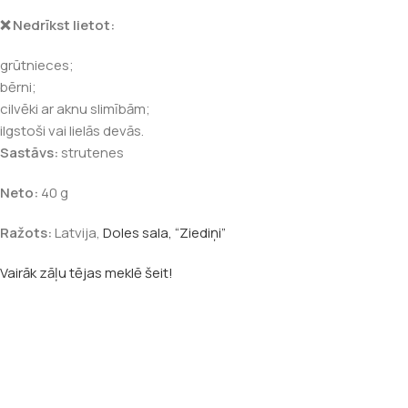
❌ Nedrīkst lietot:
grūtnieces;
bērni;
cilvēki ar aknu slimībām;
ilgstoši vai lielās devās.
Sastāvs:
strutenes
Neto:
40 g
Ražots:
Latvija,
Doles sala, “Ziediņi”
Vairāk zāļu tējas meklē šeit!