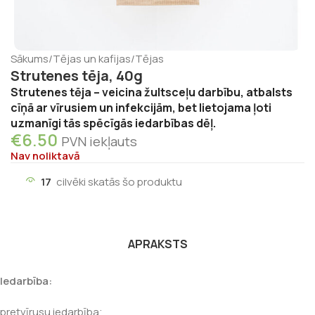
Sākums
/
Tējas un kafijas
/
Tējas
Strutenes tēja, 40g
Strutenes tēja – veicina žultsceļu darbību, atbalsts
cīņā ar vīrusiem un infekcijām, bet lietojama ļoti
uzmanīgi tās spēcīgās iedarbības dēļ.
€
6.50
PVN iekļauts
Nav noliktavā
17
cilvēki skatās šo produktu
APRAKSTS
Iedarbība:
pretvīrusu iedarbība;