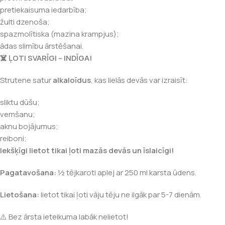
pretiekaisuma iedarbība;
žulti dzenoša;
spazmolītiska (mazina krampjus);
ādas slimību ārstēšanai.
☠️ ĻOTI SVARĪGI – INDĪGA!
Strutene satur
alkaloīdus
, kas lielās devās var izraisīt:
sliktu dūšu;
vemšanu;
aknu bojājumus;
reiboni;
Iekšķīgi lietot tikai ļoti mazās devās un īslaicīgi!
Pagatavošana:
½ tējkaroti aplej ar 250 ml karsta ūdens.
Lietošana:
lietot tikai ļoti vāju tēju ne ilgāk par 5-7 dienām.
⚠️ Bez ārsta ieteikuma labāk nelietot!