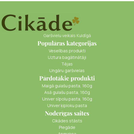
Garšvielu veikals Kuldīgā
Populāras kategorijas
Veselības produkti
Uztura bagātinātāji
Tējas
Ungāru garšvielas
Pārdotākie produkti
Maigā gulašu pasta, 160g
Asā gulašu pasta, 160g
Univer sīpolu pasta, 160g
Univer ķiploku pasta
Noderīgas saites
Cikādes stāsts
Piegāde
Apmaksa