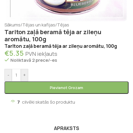
Sākums
/
Tējas un kafijas
/
Tējas
Tarlton zaļā beramā tēja ar zileņu
aromātu, 100g
Tarlton zaļā beramā tēja ar zileņu aromātu, 100g
€
5.35
PVN iekļauts
Noliktavā 2 prece/-es
-
+
Pievienot Grozam
7
cilvēki skatās šo produktu
APRAKSTS