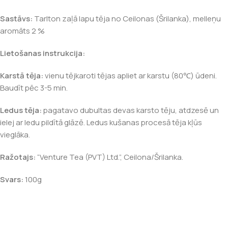
Sastāvs:
Tarlton zaļā lapu tēja no Ceilonas (Šrilanka), melleņu
aromāts 2 %
Lietošanas instrukcija:
Karstā tēja:
vienu tējkaroti tējas apliet ar karstu (80℃) ūdeni.
Baudīt pēc 3-5 min.
Ledus tēja:
pagatavo dubultas devas karsto tēju, atdzesē un
ielej ar ledu pildītā glāzē. Ledus kušanas procesā tēja kļūs
vieglāka.
Ražotajs:
“Venture Tea (PVT) Ltd.”, Ceilona/Šrilanka.
Svars:
100g