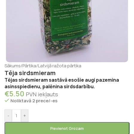
Sākums
/
Pārtika
/
Latvijā ražota pārtika
Tēja sirdsmieram
Tējas sirdsmieram sastāvā esošie augi pazemina
asinsspiedienu, palēnina sirdsdarbību.
€
5.50
PVN iekļauts
Noliktavā 2 prece/-es
-
+
Pievienot Grozam