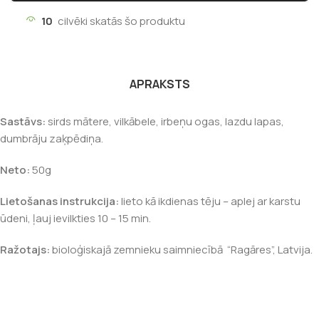
10
cilvēki skatās šo produktu
APRAKSTS
Sastāvs:
sirds mātere, vilkābele, irbeņu ogas, lazdu lapas,
dumbrāju zaķpēdiņa.
Neto:
50g
Lietošanas instrukcija:
lieto kā ikdienas tēju – aplej ar karstu
ūdeni, ļauj ievilkties 10 – 15 min.
Ražotajs:
bioloģiskajā zemnieku saimniecībā “Ragāres”, Latvija.