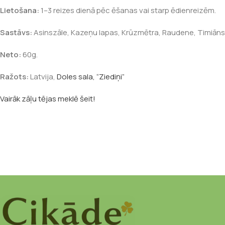
Lietošana:
1–3 reizes dienā pēc ēšanas vai starp ēdienreizēm.
Sastāvs:
Asinszāle, Kazeņu lapas, Krūzmētra, Raudene, Timiāns
Neto:
60g.
Ražots:
Latvija,
Doles sala, “Ziediņi”
Vairāk zāļu tējas meklē šeit!