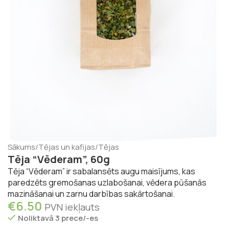
Sākums
/
Tējas un kafijas
/
Tējas
Tēja “Vēderam”, 60g
Tēja “Vēderam” ir sabalansēts augu maisījums, kas
paredzēts gremošanas uzlabošanai, vēdera pūšanās
mazināšanai un zarnu darbības sakārtošanai.
€
6.50
PVN iekļauts
Noliktavā 3 prece/-es