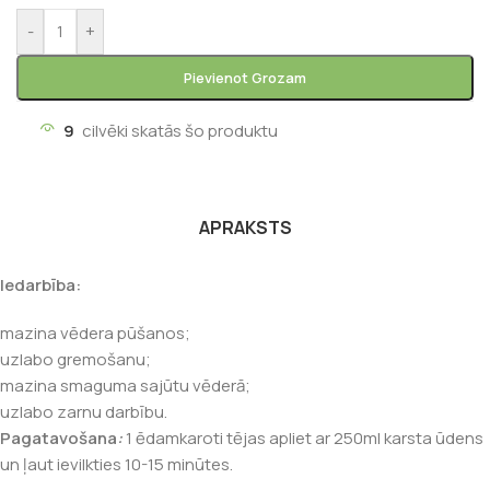
-
+
Pievienot Grozam
9
cilvēki skatās šo produktu
APRAKSTS
Iedarbība:
mazina vēdera pūšanos;
uzlabo gremošanu;
mazina smaguma sajūtu vēderā;
uzlabo zarnu darbību.
Pagatavošana
:
1 ēdamkaroti tējas apliet ar 250ml karsta ūdens
un ļaut ievilkties 10-15 minūtes.