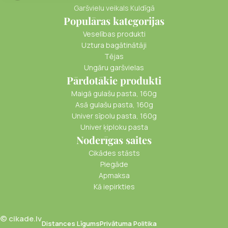
Garšvielu veikals Kuldīgā
Populāras kategorijas
Veselības produkti
Uztura bagātinātāji
Tējas
Ungāru garšvielas
Pārdotākie produkti
Maigā gulašu pasta, 160g
Asā gulašu pasta, 160g
Univer sīpolu pasta, 160g
Univer ķiploku pasta
Noderīgas saites
Cikādes stāsts
Piegāde
Apmaksa
Kā iepirkties
© cikade.lv
Distances Līgums
Privātuma Politika