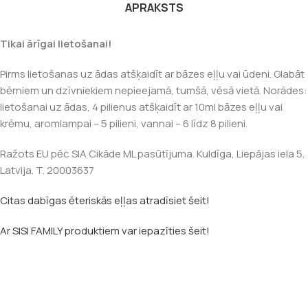
APRAKSTS
Tikai ārīgai lietošanai!
Pirms lietošanas uz ādas atšķaidīt ar bāzes eļļu vai ūdeni. Glabāt
bērniem un dzīvniekiem nepieejamā, tumšā, vēsā vietā. Norādes:
lietošanai uz ādas, 4 pilienus atšķaidīt ar 10ml bāzes eļļu vai
krēmu, aromlampai – 5 pilieni, vannai – 6 līdz 8 pilieni.
Ražots EU pēc SIA Cikāde ML pasūtījuma. Kuldīga, Liepājas iela 5,
Latvija. T. 20003637
Citas dabīgas ēteriskās eļļas atradīsiet šeit!
Ar SISI FAMILY produktiem var iepazīties šeit!