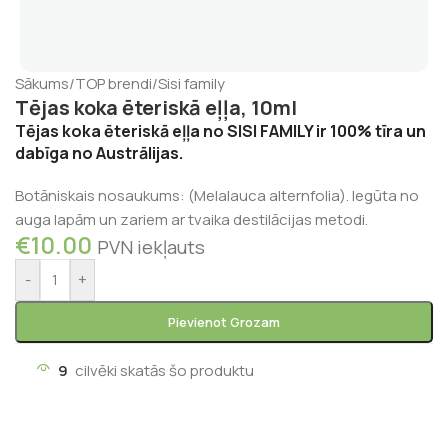
Sākums
/
TOP brendi
/
Sisi family
Tējas koka ēteriskā eļļa, 10ml
Tējas koka ēteriskā eļļa no SISI FAMILY ir 100% tīra un
dabīga no Austrālijas.
Botāniskais nosaukums: (Melalauca alternfolia). Iegūta no
auga lapām un zariem ar tvaika destilācijas metodi.
€
10.00
PVN iekļauts
-
+
Pievienot Grozam
9
cilvēki skatās šo produktu