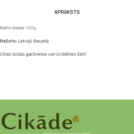
APRAKSTS
Neto masa:
190g
Ražots:
Latvijā, Bauskā.
Citas izcilas garšvielas vari izvēlēties šeit!
Garšvielu veikals Kuldīgā