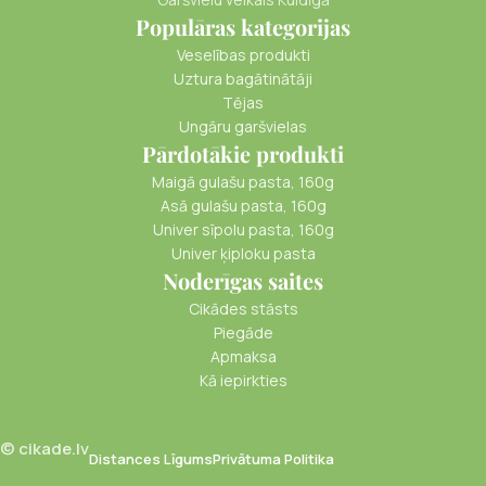
Populāras kategorijas
Veselības produkti
Uztura bagātinātāji
Tējas
Ungāru garšvielas
Pārdotākie produkti
Maigā gulašu pasta, 160g
Asā gulašu pasta, 160g
Univer sīpolu pasta, 160g
Univer ķiploku pasta
Noderīgas saites
Cikādes stāsts
Piegāde
Apmaksa
Kā iepirkties
© cikade.lv
Distances Līgums
Privātuma Politika