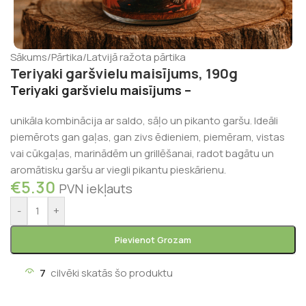
Sākums
/
Pārtika
/
Latvijā ražota pārtika
Teriyaki garšvielu maisījums, 190g
Teriyaki garšvielu maisījums –
unikāla kombinācija ar saldo, sāļo un pikanto garšu. Ideāli
piemērots gan gaļas, gan zivs ēdieniem, piemēram, vistas
vai cūkgaļas, marinādēm un grillēšanai, radot bagātu un
aromātisku garšu ar viegli pikantu pieskārienu.
€
5.30
PVN iekļauts
-
+
Pievienot Grozam
7
cilvēki skatās šo produktu