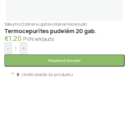
Sākums
/
Dzērienu gatavošanai
/
Aksesuāri
Termocepurītes pudelēm 20 gab.
€
1.20
PVN iekļauts
-
+
Pievienot Grozam
8
cilvēki skatās šo produktu