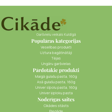
Garšvielu veikals Kuldīgā
Populāras kategorijas
Veselības produkti
Uztura bagātinātāji
Tējas
Ungāru garšvielas
Pārdotākie produkti
Maigā gulašu pasta, 160g
Asā gulašu pasta, 160g
Univer sīpolu pasta, 160g
Univer ķiploku pasta
Noderīgas saites
Cikādes stāsts
Piegāde