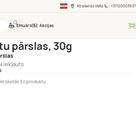
Atrašanās Vieta
+37120003637
Emuārs
Akcijas
vielas
/
Garšaugi
/
Tomātu pārslas, 30g
u pārslas, 30g
rslas
 iekļauts
ā
ēki skatās šo produktu