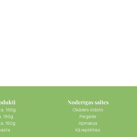
odukti
Noderīgas saites
ta, 160g
Cikādes stāsts
a, 160g
Piegāde
ta, 160g
Apmaksa
pasta
Kā iepirkties