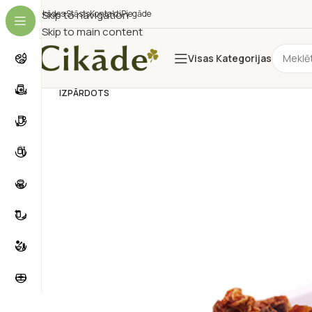
Cikādes Stāsts
Skip to navigation
Kontakti
Piegāde
Skip to main content
Visas Kategorijas
IZPĀRDOTS