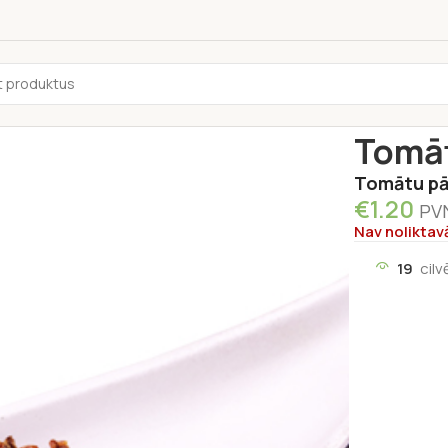
Sākums
/
Garš
Tomāt
Tomātu pā
€
1.20
PVN
Nav noliktav
19
cilv