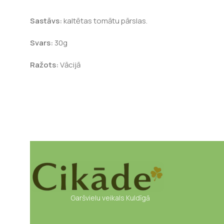
Sastāvs:
kaltētas tomātu pārslas.
Svars:
30g
Ražots:
Vācijā
Garšvielu veikals Kuldīgā