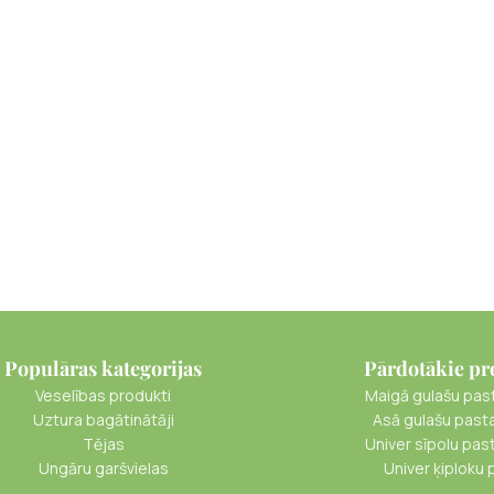
Populāras kategorijas
Pārdotākie pr
Veselības produkti
Maigā gulašu pas
Uztura bagātinātāji
Asā gulašu past
Tējas
Univer sīpolu pas
Ungāru garšvielas
Univer ķiploku 