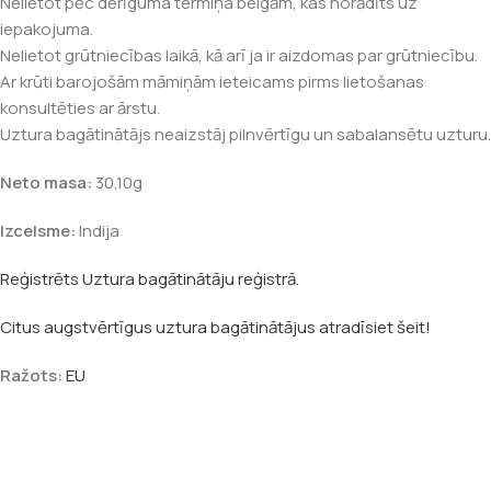
Nelietot pēc derīguma termiņa beigām, kas norādīts uz
iepakojuma.
Nelietot grūtniecības laikā, kā arī ja ir aizdomas par grūtniecību.
Ar krūti barojošām māmiņām ieteicams pirms lietošanas
konsultēties ar ārstu.
Uztura bagātinātājs neaizstāj pilnvērtīgu un sabalansētu uzturu.
Neto masa:
30,10g
Izcelsme:
Indija
Reģistrēts Uztura bagātinātāju reģistrā.
Citus augstvērtīgus uztura bagātinātājus atradīsiet šeit!
Ražots:
EU