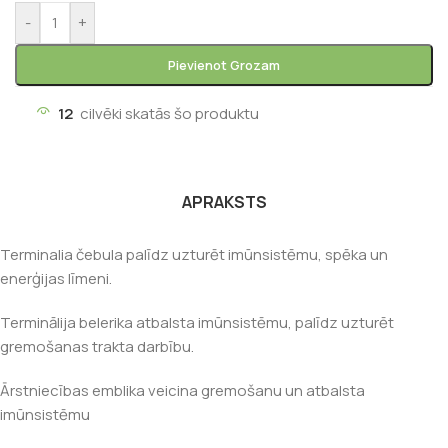
-
+
Pievienot Grozam
12
cilvēki skatās šo produktu
APRAKSTS
Terminalia čebula palīdz uzturēt imūnsistēmu, spēka un
enerģijas līmeni.
Terminālija belerika atbalsta imūnsistēmu, palīdz uzturēt
gremošanas trakta darbību.
Ārstniecības emblika veicina gremošanu un atbalsta
imūnsistēmu