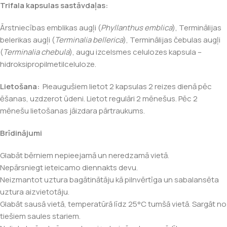
Trifala kapsulas sastāvdaļas:
Ārstniecības emblikas augļi (
Phyllanthus emblica
), Terminālijas
belerikas augļi (
Terminalia bellerica
), Terminālijas čebulas augļi
(
Terminalia chebula
), augu izcelsmes celulozes kapsula –
hidroksipropilmetilceluloze.
Lietošana:
Pieaugušiem lietot 2 kapsulas 2 reizes dienā pēc
ēšanas, uzdzerot ūdeni. Lietot regulāri 2 mēnešus. Pēc 2
mēnešu lietošanas jāizdara pārtraukums.
Brīdinājumi
Glabāt bērniem nepieejamā un neredzamā vietā.
Nepārsniegt ieteicamo diennakts devu.
Neizmantot uztura bagātinātāju kā pilnvērtīga un sabalansēta
uztura aizvietotāju.
Glabāt sausā vietā, temperatūrā līdz 25°C tumšā vietā. Sargāt no
tiešiem saules stariem.