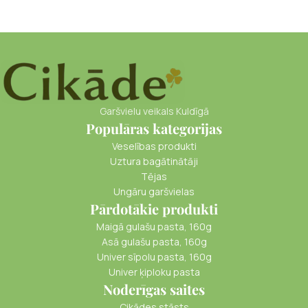
Garšvielu veikals Kuldīgā
Populāras kategorijas
Veselības produkti
Uztura bagātinātāji
Tējas
Ungāru garšvielas
Pārdotākie produkti
Maigā gulašu pasta, 160g
Asā gulašu pasta, 160g
Univer sīpolu pasta, 160g
Univer ķiploku pasta
Noderīgas saites
Cikādes stāsts