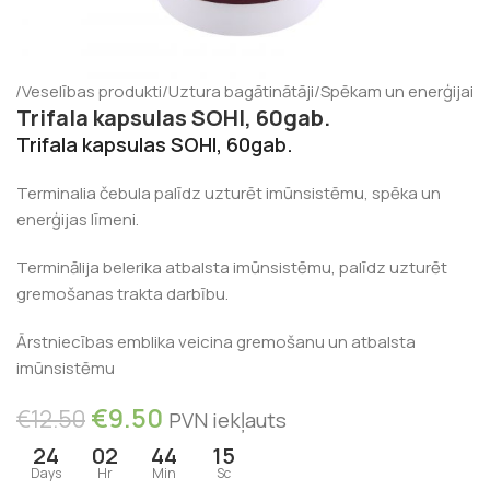
ms
/
Veselības produkti
/
Uztura bagātinātāji
/
Spēkam un enerģijai
Trifala kapsulas SOHI, 60gab.
Trifala kapsulas SOHI
, 60gab.
Terminalia čebula palīdz uzturēt imūnsistēmu, spēka un
enerģijas līmeni.
Terminālija belerika atbalsta imūnsistēmu, palīdz uzturēt
gremošanas trakta darbību.
Ārstniecības emblika veicina gremošanu un atbalsta
imūnsistēmu
€
9.50
€
12.50
PVN iekļauts
24
02
44
14
Days
Hr
Min
Sc