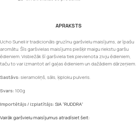
APRAKSTS
Ucho Suneli ir tradicionāls gruzīnu garšvielu maisījums, ar īpašu
aromātu. Šīs garšvielas maisījums piešķir maigu riekstu garšu
ēdieniem. Visbiežāk šī garšviela tiek pievienota zivju ēdieniem,
taču to var izmantot arī gaļas ēdieniem un dažādiem dārzeņiem.
Sastāvs:
sieramoliņš, sāls, ķiploku pulveris.
Svars:
100g
Importētājs / izplatītājs:
SIA “RUDDRA”
Vairāk garšvielu maisījumus atradīsiet šeit: