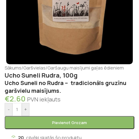
Sākums
/
Garšvielas
/
Garšaugu maisījumi gaļas ēdieniem
Ucho Suneli Rudra, 100g
Ucho Suneli no Rudra – tradicionāls gruzīnu
garšvielu maisījums.
€
2.60
PVN iekļauts
-
+
Pievienot Grozam
20
cilvēki skatās šo produktu