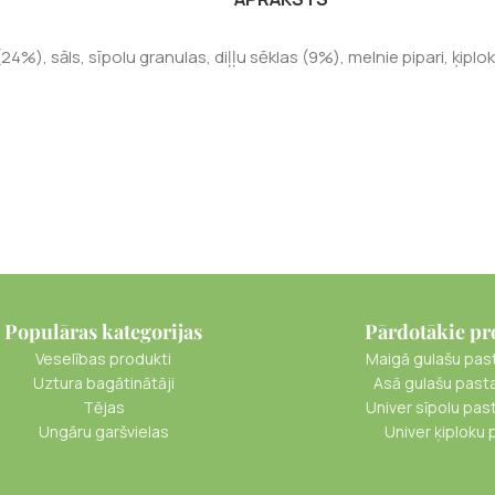
(24%), sāls, sīpolu granulas, diļļu sēklas (9%), melnie pipari, ķip
Populāras kategorijas
Pārdotākie pr
Veselības produkti
Maigā gulašu pas
Uztura bagātinātāji
Asā gulašu past
Tējas
Univer sīpolu pas
Ungāru garšvielas
Univer ķiploku 