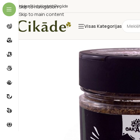
Cikādes Stāsts
Skip to navigation
Kontakti
Piegāde
Skip to main content
Visas Kategorijas