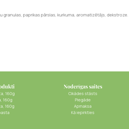
loku granulas, paprikas pārslas, kurkuma, aromatizētājs, dekstroze.
odukti
Noderīgas saites
ta, 160g
Cikādes stāsts
a, 160g
Piegāde
ta, 160g
Apmaksa
pasta
Kā iepirkties