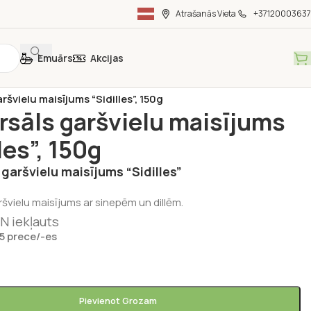
Atrašanās Vieta
+37120003637
Emuārs
Akcijas
ka
/
Latvijā ražota pārtika
/
ršvielu maisījums “Sidilles”, 150g
rsāls garšvielu maisījums
les”, 150g
 garšvielu maisījums “Sidilles”
ršvielu maisījums ar sinepēm un dillēm.
N iekļauts
 5 prece/-es
Pievienot Grozam