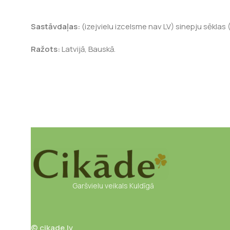
Sastāvdaļas:
(izejvielu izcelsme nav LV) sinepju sēklas 
Ražots:
Latvijā, Bauskā.
Garšvielu veikals Kuldīgā
© cikade.lv