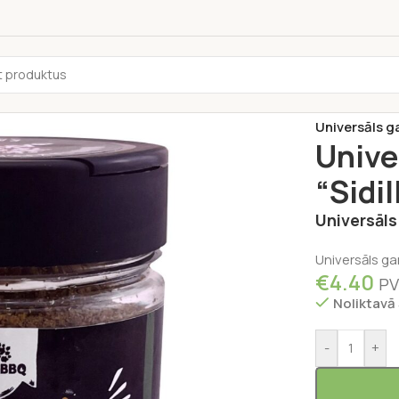
Sākums
/
Pārti
Universāls ga
Unive
“Sidil
Universāls
Universāls ga
€
4.40
PV
Noliktavā
-
+