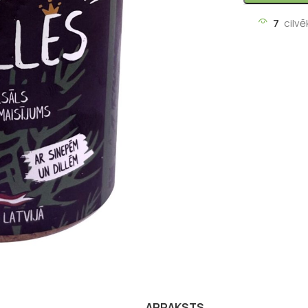
7
cilvē
APRAKSTS