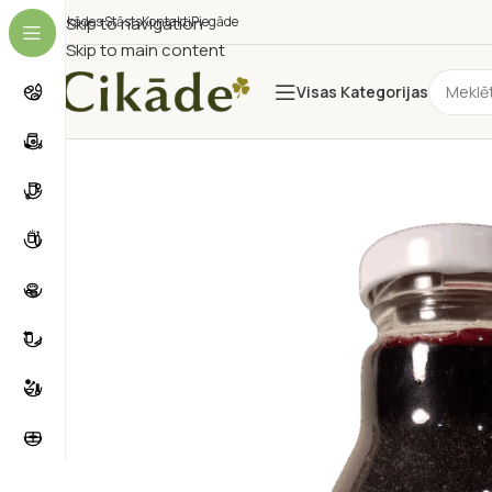
Cikādes Stāsts
Skip to navigation
Kontakti
Piegāde
Skip to main content
Visas Kategorijas