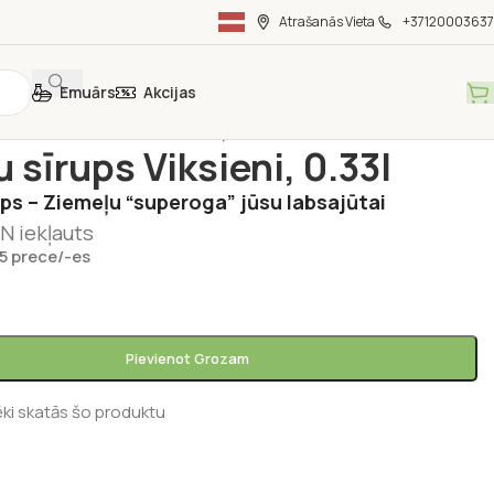
Atrašanās Vieta
+37120003637
Emuārs
Akcijas
ka
/
Latvijā ražota pārtika
/
Upeņu sīrups Viksieni, 0.33l
 sīrups Viksieni, 0.33l
ps – Ziemeļu “superoga” jūsu labsajūtai
N iekļauts
 5 prece/-es
Pievienot Grozam
ēki skatās šo produktu