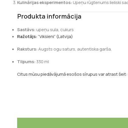
Kulinārijas eksperimentos:
Upeņu rūgtenums lieliski sa
Produkta informācija
Sastāvs:
upeņu sula, cukurs
Ražotājs:
“Viksieni” (Latvija)
Raksturs:
Augsts ogu saturs, autentiska garša.
Tilpums:
330 ml
Citus mūsu piedāvājumā esošos sīrupus var atrast šeit: