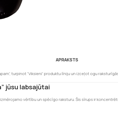
APRAKSTS
m”, turpinot “Viksieni” produktu līniju un izceļot ogu raksturīgā
” jūsu labsajūtai
eizmērojamo vērtību un spēcīgo raksturu. Šis sīrups ir koncentrē