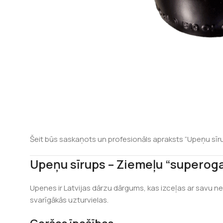
Šeit būs saskaņots un profesionāls apraksts “Upeņu sīrupa
Upeņu sīrups – Ziemeļu “superoga
Upenes ir Latvijas dārzu dārgums, kas izceļas ar savu n
svarīgākās uzturvielas.