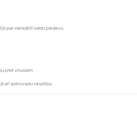
ūt par vienkārši saldu piedevu.
u pret vīrusiem.
ā arī asinsvadu veselību.