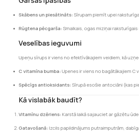
Garšas īpašības
Skābens un piesātināts:
Sīrupam piemīt upei raksturīga
Rūgtena pēcgarša:
Smalkais, ogas miziņai raksturīgais 
Veselības ieguvumi
Upeņu sīrups ir viens no efektīvākajiem veidiem, kā uz
C vitamīna bumba:
Upenes ir viens no bagātākajiem C vi
Spēcīgs antioksidants:
Sīrupā esošie antociāni (kas pi
Kā vislabāk baudīt?
Vitamīnu dzēriens:
Karstā laikā sajauciet ar gāzētu ūden
Gatavošanā:
Izcils papildinājums putraimputrām, dabī