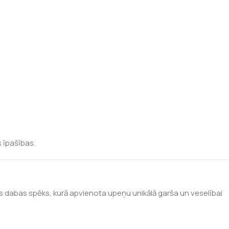
s īpašības.
ts dabas spēks, kurā apvienota upeņu unikālā garša un veselībai