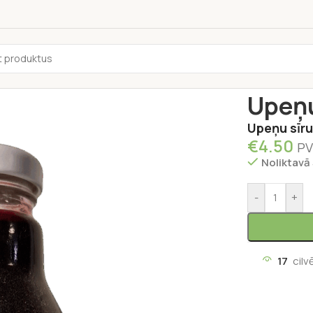
Sākums
/
Pārti
Upeņu
Upeņu sīru
€
4.50
PV
Noliktavā
-
+
17
cilv